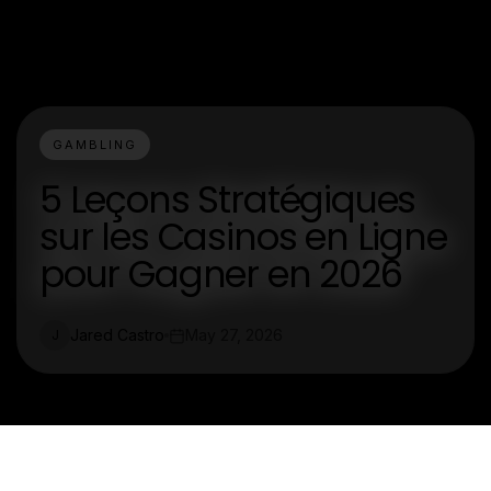
GAMBLING
5 Leçons Stratégiques
sur les Casinos en Ligne
pour Gagner en 2026
Jared Castro
May 27, 2026
J