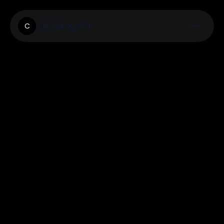
Clickstogold
C