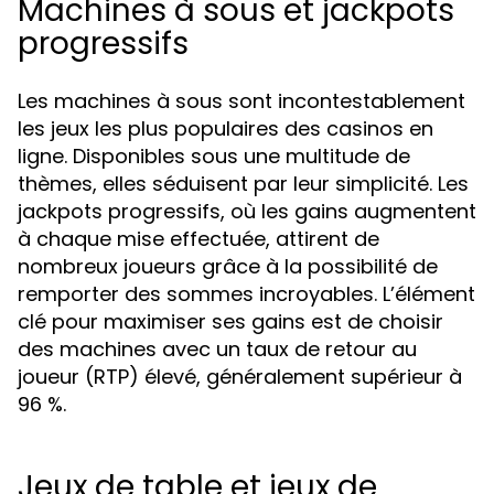
Machines à sous et jackpots
progressifs
Les machines à sous sont incontestablement
les jeux les plus populaires des casinos en
ligne. Disponibles sous une multitude de
thèmes, elles séduisent par leur simplicité. Les
jackpots progressifs, où les gains augmentent
à chaque mise effectuée, attirent de
nombreux joueurs grâce à la possibilité de
remporter des sommes incroyables. L’élément
clé pour maximiser ses gains est de choisir
des machines avec un taux de retour au
joueur (RTP) élevé, généralement supérieur à
96 %.
Jeux de table et jeux de