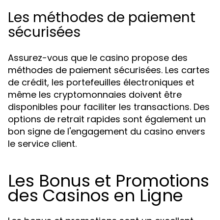
Les méthodes de paiement
sécurisées
Assurez-vous que le casino propose des
méthodes de paiement sécurisées. Les cartes
de crédit, les portefeuilles électroniques et
même les cryptomonnaies doivent être
disponibles pour faciliter les transactions. Des
options de retrait rapides sont également un
bon signe de l'engagement du casino envers
le service client.
Les Bonus et Promotions
des Casinos en Ligne