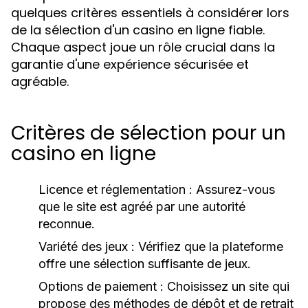
quelques critères essentiels à considérer lors
de la sélection d'un casino en ligne fiable.
Chaque aspect joue un rôle crucial dans la
garantie d'une expérience sécurisée et
agréable.
Critères de sélection pour un
casino en ligne
Licence et réglementation :
Assurez-vous
que le site est agréé par une autorité
reconnue.
Variété des jeux :
Vérifiez que la plateforme
offre une sélection suffisante de jeux.
Options de paiement :
Choisissez un site qui
propose des méthodes de dépôt et de retrait