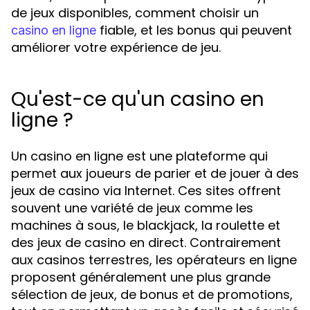
de jeux disponibles, comment choisir un
fiable, et les bonus qui peuvent
casino en ligne
améliorer votre expérience de jeu.
Qu'est-ce qu'un casino en
ligne ?
Un casino en ligne est une plateforme qui
permet aux joueurs de parier et de jouer à des
jeux de casino via Internet. Ces sites offrent
souvent une variété de jeux comme les
machines à sous, le blackjack, la roulette et
des jeux de casino en direct. Contrairement
aux casinos terrestres, les opérateurs en ligne
proposent généralement une plus grande
sélection de jeux, de bonus et de promotions,