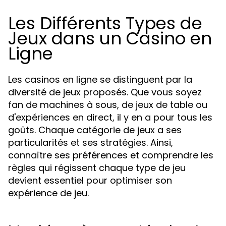
Les Différents Types de
Jeux dans un Casino en
Ligne
Les casinos en ligne se distinguent par la
diversité de jeux proposés. Que vous soyez
fan de machines à sous, de jeux de table ou
d'expériences en direct, il y en a pour tous les
goûts. Chaque catégorie de jeux a ses
particularités et ses stratégies. Ainsi,
connaître ses préférences et comprendre les
règles qui régissent chaque type de jeu
devient essentiel pour optimiser son
expérience de jeu.