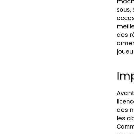
machi
,
sous
occas
meill
des r
dimen
joueu
Imp
Avant 
licenc
des n
les a
Commi