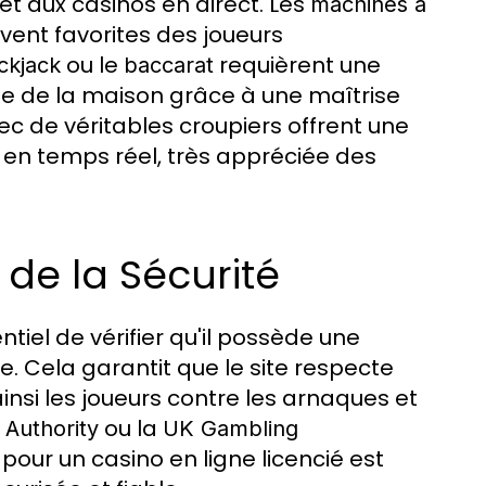
et aux casinos en direct. Les
machines à
vent favorites des joueurs
ou le
requièrent une
ckjack
baccarat
ge de la maison grâce à une maîtrise
vec de véritables croupiers offrent une
en temps réel, très appréciée des
de la Sécurité
ntiel de vérifier qu'il possède une
. Cela garantit que le site respecte
nsi les joueurs contre les arnaques et
ou la
Authority
UK Gambling
pour un casino en ligne licencié est