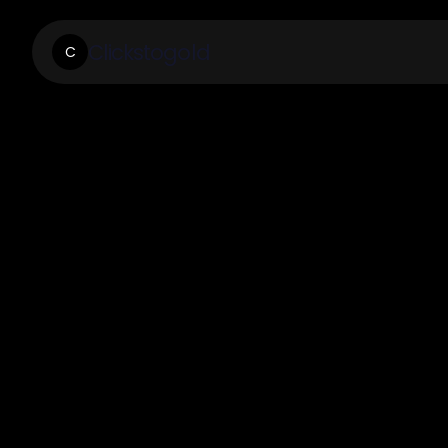
Clickstogold
C