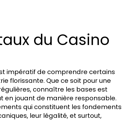
aux du Casino
l est impératif de comprendre certains
ie florissante. Que ce soit pour une
égulières, connaître les bases est
ut en jouant de manière responsable.
éléments qui constituent les fondements
niques, leur légalité, et surtout,