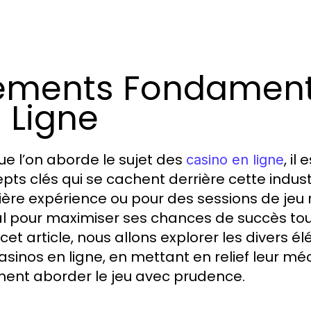
éments Fondament
 Ligne
ue l’on aborde le sujet des
, i
casino en ligne
pts clés qui se cachent derrière cette industr
ère expérience ou pour des sessions de jeu r
al pour maximiser ses chances de succès to
cet article, nous allons explorer les divers 
sinos en ligne, en mettant en relief leur méca
nt aborder le jeu avec prudence.