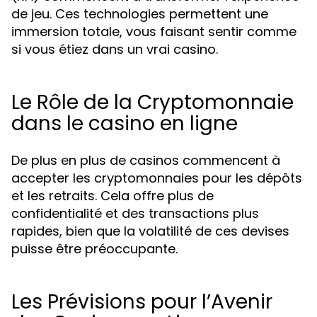
de jeu. Ces technologies permettent une
immersion totale, vous faisant sentir comme
si vous étiez dans un vrai casino.
Le Rôle de la Cryptomonnaie
dans le casino en ligne
De plus en plus de casinos commencent à
accepter les cryptomonnaies pour les dépôts
et les retraits. Cela offre plus de
confidentialité et des transactions plus
rapides, bien que la volatilité de ces devises
puisse être préoccupante.
Les Prévisions pour l’Avenir