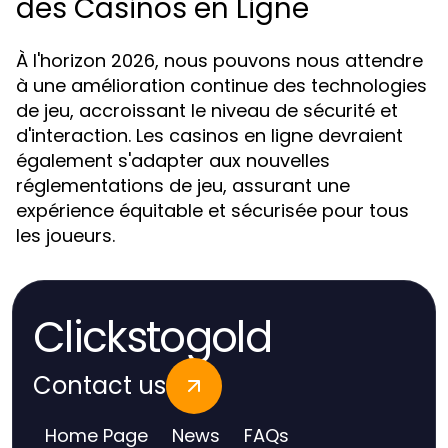
des Casinos en Ligne
À l'horizon 2026, nous pouvons nous attendre
à une amélioration continue des technologies
de jeu, accroissant le niveau de sécurité et
d'interaction. Les casinos en ligne devraient
également s'adapter aux nouvelles
réglementations de jeu, assurant une
expérience équitable et sécurisée pour tous
les joueurs.
Clickstogold
Contact us
Home Page
News
FAQs