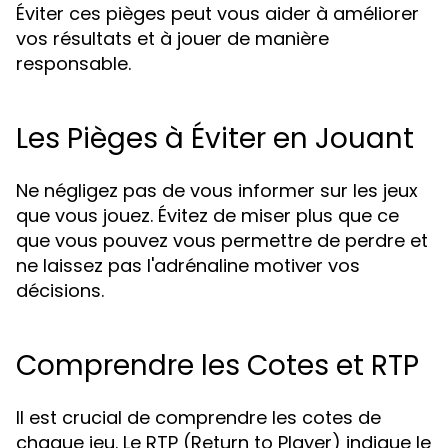
Éviter ces pièges peut vous aider à améliorer
vos résultats et à jouer de manière
responsable.
Les Pièges à Éviter en Jouant
Ne négligez pas de vous informer sur les jeux
que vous jouez. Évitez de miser plus que ce
que vous pouvez vous permettre de perdre et
ne laissez pas l'adrénaline motiver vos
décisions.
Comprendre les Cotes et RTP
Il est crucial de comprendre les cotes de
chaque jeu. Le RTP (Return to Player) indique le