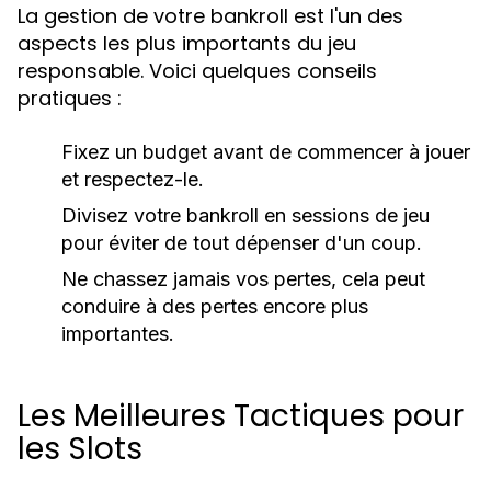
La gestion de votre bankroll est l'un des
aspects les plus importants du jeu
responsable. Voici quelques conseils
pratiques :
Fixez un budget avant de commencer à jouer
et respectez-le.
Divisez votre bankroll en sessions de jeu
pour éviter de tout dépenser d'un coup.
Ne chassez jamais vos pertes, cela peut
conduire à des pertes encore plus
importantes.
Les Meilleures Tactiques pour
les Slots