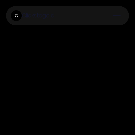
Clickstogold
C