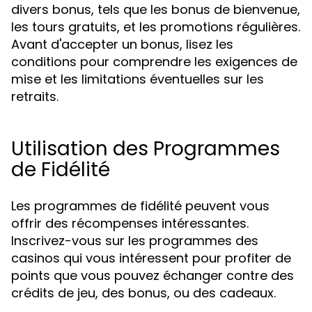
divers bonus, tels que les bonus de bienvenue,
les tours gratuits, et les promotions régulières.
Avant d'accepter un bonus, lisez les
conditions pour comprendre les exigences de
mise et les limitations éventuelles sur les
retraits.
Utilisation des Programmes
de Fidélité
Les programmes de fidélité peuvent vous
offrir des récompenses intéressantes.
Inscrivez-vous sur les programmes des
casinos qui vous intéressent pour profiter de
points que vous pouvez échanger contre des
crédits de jeu, des bonus, ou des cadeaux.