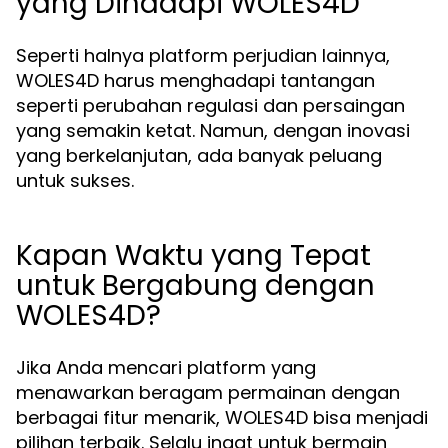
yang Dihadapi WOLES4D
Seperti halnya platform perjudian lainnya,
WOLES4D harus menghadapi tantangan
seperti perubahan regulasi dan persaingan
yang semakin ketat. Namun, dengan inovasi
yang berkelanjutan, ada banyak peluang
untuk sukses.
Kapan Waktu yang Tepat
untuk Bergabung dengan
WOLES4D?
Jika Anda mencari platform yang
menawarkan beragam permainan dengan
berbagai fitur menarik, WOLES4D bisa menjadi
pilihan terbaik. Selalu ingat untuk bermain