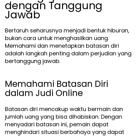
dengan Tanggung
Jawab
Bertaruh seharusnya menjadi bentuk hiburan,
bukan cara untuk menghasilkan uang.
Memahami dan menetapkan batasan diri
adalah langkah penting dalam perjudian yang
bertanggung jawab.
Memahami Batasan Diri
dalam Judi Online
Batasan diri mencakup waktu bermain dan
jumlah uang yang bisa dihabiskan. Dengan
menyadari batasan ini, pemain dapat
menghindari situasi berbahaya yang dapat