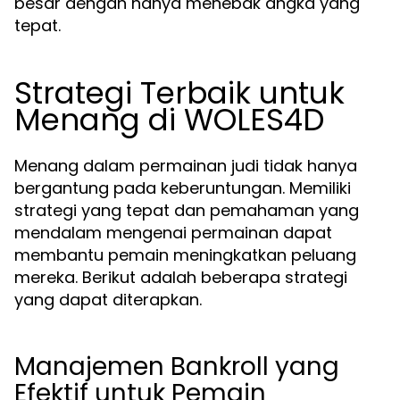
besar dengan hanya menebak angka yang
tepat.
Strategi Terbaik untuk
Menang di WOLES4D
Menang dalam permainan judi tidak hanya
bergantung pada keberuntungan. Memiliki
strategi yang tepat dan pemahaman yang
mendalam mengenai permainan dapat
membantu pemain meningkatkan peluang
mereka. Berikut adalah beberapa strategi
yang dapat diterapkan.
Manajemen Bankroll yang
Efektif untuk Pemain