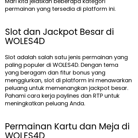
Mari kita jelaskan beberapa kategori
permainan yang tersedia di platform ini.
Slot dan Jackpot Besar di
WOLES4D
Slot adalah salah satu jenis permainan yang
paling populer di WOLES4D. Dengan tema
yang beragam dan fitur bonus yang
menggiurkan, slot di platform ini menawarkan
peluang untuk memenangkan jackpot besar.
Pahami cara kerja paylines dan RTP untuk
meningkatkan peluang Anda.
Permainan Kartu dan Meja di
WOLES4D