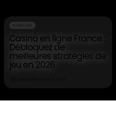
GAMBLING
Casino en ligne France :
Débloquez de
meilleures stratégies de
jeu en 2026
Jared Castro
May 11, 2026
J