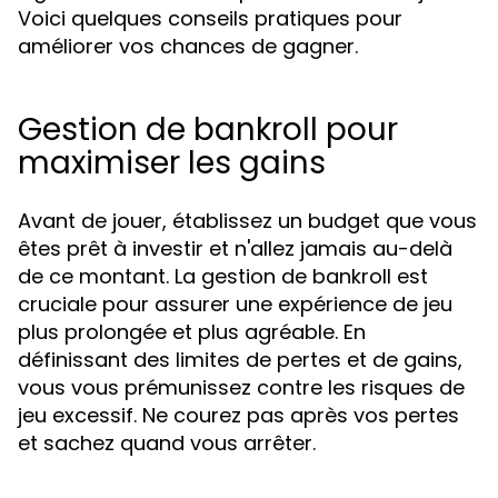
Voici quelques conseils pratiques pour
améliorer vos chances de gagner.
Gestion de bankroll pour
maximiser les gains
Avant de jouer, établissez un budget que vous
êtes prêt à investir et n'allez jamais au-delà
de ce montant. La gestion de bankroll est
cruciale pour assurer une expérience de jeu
plus prolongée et plus agréable. En
définissant des limites de pertes et de gains,
vous vous prémunissez contre les risques de
jeu excessif. Ne courez pas après vos pertes
et sachez quand vous arrêter.