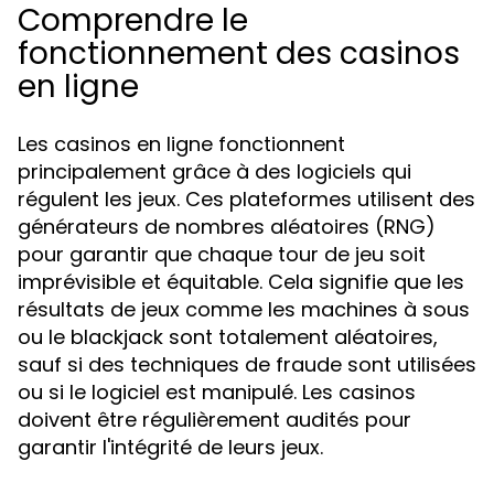
Comprendre le
fonctionnement des casinos
en ligne
Les casinos en ligne fonctionnent
principalement grâce à des logiciels qui
régulent les jeux. Ces plateformes utilisent des
générateurs de nombres aléatoires (RNG)
pour garantir que chaque tour de jeu soit
imprévisible et équitable. Cela signifie que les
résultats de jeux comme les machines à sous
ou le blackjack sont totalement aléatoires,
sauf si des techniques de fraude sont utilisées
ou si le logiciel est manipulé. Les casinos
doivent être régulièrement audités pour
garantir l'intégrité de leurs jeux.