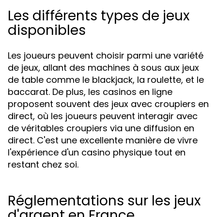
Les différents types de jeux
disponibles
Les joueurs peuvent choisir parmi une variété
de jeux, allant des machines à sous aux jeux
de table comme le blackjack, la roulette, et le
baccarat. De plus, les casinos en ligne
proposent souvent des jeux avec croupiers en
direct, où les joueurs peuvent interagir avec
de véritables croupiers via une diffusion en
direct. C'est une excellente manière de vivre
l'expérience d'un casino physique tout en
restant chez soi.
Réglementations sur les jeux
d'argent en France