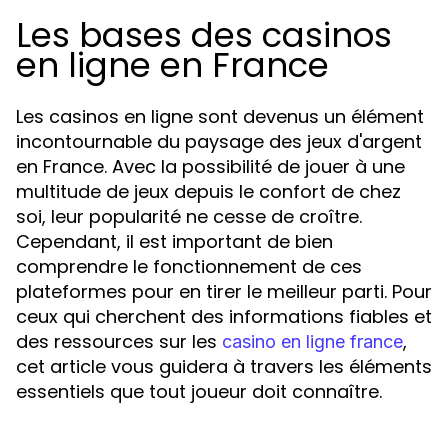
Les bases des casinos
en ligne en France
Les casinos en ligne sont devenus un élément
incontournable du paysage des jeux d'argent
en France. Avec la possibilité de jouer à une
multitude de jeux depuis le confort de chez
soi, leur popularité ne cesse de croître.
Cependant, il est important de bien
comprendre le fonctionnement de ces
plateformes pour en tirer le meilleur parti. Pour
ceux qui cherchent des informations fiables et
des ressources sur les
,
casino en ligne france
cet article vous guidera à travers les éléments
essentiels que tout joueur doit connaître.