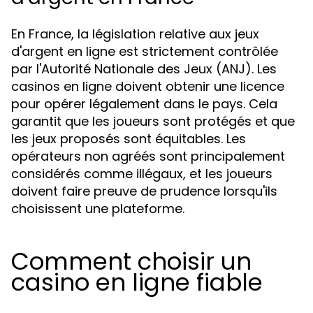
En France, la législation relative aux jeux
d'argent en ligne est strictement contrôlée
par l'Autorité Nationale des Jeux (ANJ). Les
casinos en ligne doivent obtenir une licence
pour opérer légalement dans le pays. Cela
garantit que les joueurs sont protégés et que
les jeux proposés sont équitables. Les
opérateurs non agréés sont principalement
considérés comme illégaux, et les joueurs
doivent faire preuve de prudence lorsqu'ils
choisissent une plateforme.
Comment choisir un
casino en ligne fiable