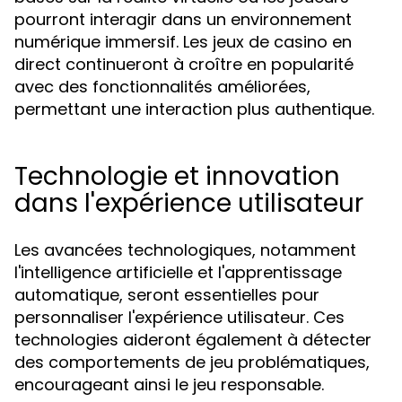
pourront interagir dans un environnement
numérique immersif. Les jeux de casino en
direct continueront à croître en popularité
avec des fonctionnalités améliorées,
permettant une interaction plus authentique.
Technologie et innovation
dans l'expérience utilisateur
Les avancées technologiques, notamment
l'intelligence artificielle et l'apprentissage
automatique, seront essentielles pour
personnaliser l'expérience utilisateur. Ces
technologies aideront également à détecter
des comportements de jeu problématiques,
encourageant ainsi le jeu responsable.