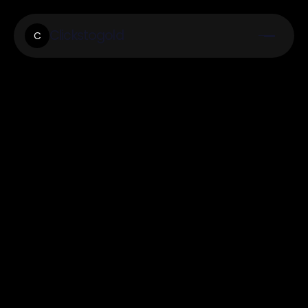
Clickstogold
C