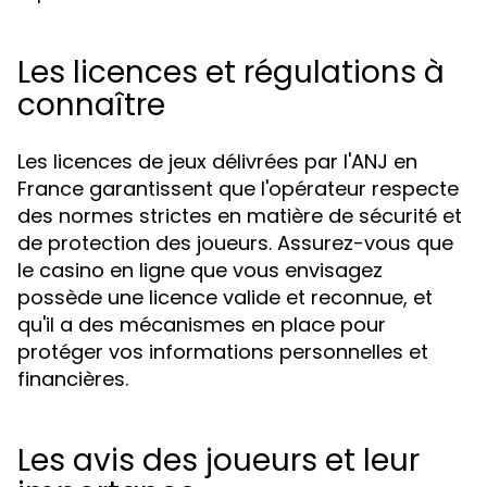
Les licences et régulations à
connaître
Les licences de jeux délivrées par l'ANJ en
France garantissent que l'opérateur respecte
des normes strictes en matière de sécurité et
de protection des joueurs. Assurez-vous que
le casino en ligne que vous envisagez
possède une licence valide et reconnue, et
qu'il a des mécanismes en place pour
protéger vos informations personnelles et
financières.
Les avis des joueurs et leur