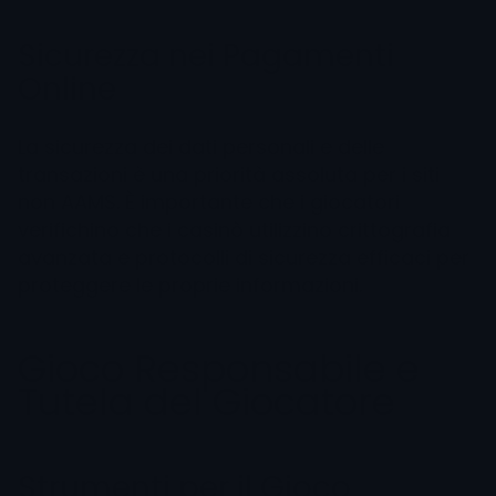
affidabile.
Sicurezza nei Pagamenti
Online
La sicurezza dei dati personali e delle
transazioni è una priorità assoluta per i siti
non AAMS. È importante che i giocatori
verifichino che i casinò utilizzino crittografia
avanzata e protocolli di sicurezza efficaci per
proteggere le proprie informazioni.
Gioco Responsabile e
Tutela del Giocatore