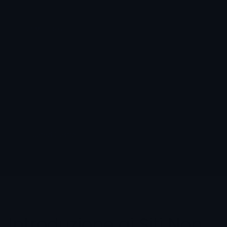
GAMBLING
I 5 Pilastri di una
Strategia di Successo
per i Siti Non AAMS nel
2026
Jared Castro
May 26, 2026
J