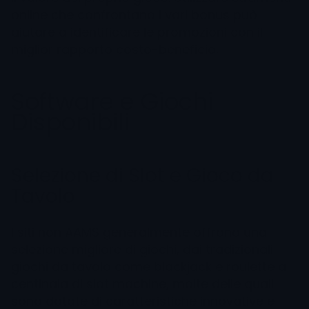
bonus tra casinò è cruciale per massimizzare
il valore del proprio gioco. Utilizzare strumenti
online che confrontano i vari bonus può
aiutare a identificare le promozioni con il
miglior rapporto costo-beneficio.
Software e Giochi
Disponibili
Selezione di Slot e Gioco da
Tavolo
I siti non AAMS generalmente offrono una
selezione migliore di giochi, dai tradizionali
giochi da tavolo come blackjack e roulette a