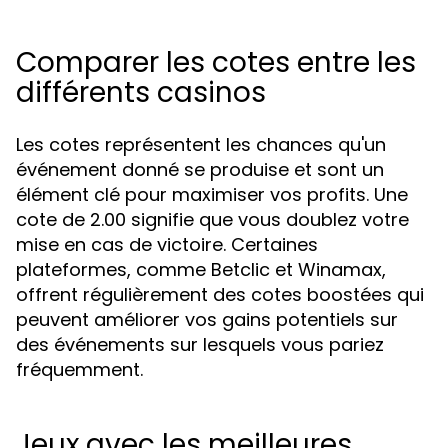
Comparer les cotes entre les
différents casinos
Les cotes représentent les chances qu'un
événement donné se produise et sont un
élément clé pour maximiser vos profits. Une
cote de 2.00 signifie que vous doublez votre
mise en cas de victoire. Certaines
plateformes, comme Betclic et Winamax,
offrent régulièrement des cotes boostées qui
peuvent améliorer vos gains potentiels sur
des événements sur lesquels vous pariez
fréquemment.
Jeux avec les meilleures