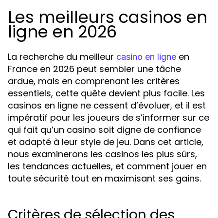
Les meilleurs casinos en
ligne en 2026
La recherche du meilleur
en
casino en ligne
France en 2026 peut sembler une tâche
ardue, mais en comprenant les critères
essentiels, cette quête devient plus facile. Les
casinos en ligne ne cessent d’évoluer, et il est
impératif pour les joueurs de s’informer sur ce
qui fait qu’un casino soit digne de confiance
et adapté à leur style de jeu. Dans cet article,
nous examinerons les casinos les plus sûrs,
les tendances actuelles, et comment jouer en
toute sécurité tout en maximisant ses gains.
Critères de sélection des