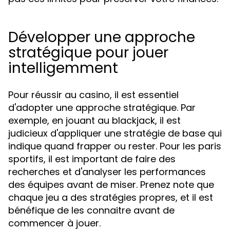
Développer une approche
stratégique pour jouer
intelligemment
Pour réussir au casino, il est essentiel
d'adopter une approche stratégique. Par
exemple, en jouant au blackjack, il est
judicieux d'appliquer une stratégie de base qui
indique quand frapper ou rester. Pour les paris
sportifs, il est important de faire des
recherches et d'analyser les performances
des équipes avant de miser. Prenez note que
chaque jeu a des stratégies propres, et il est
bénéfique de les connaitre avant de
commencer à jouer.