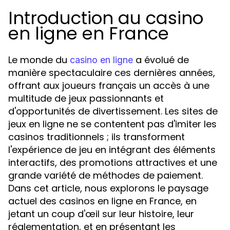
Introduction au casino
en ligne en France
Le monde du
a évolué de
casino en ligne
manière spectaculaire ces dernières années,
offrant aux joueurs français un accès à une
multitude de jeux passionnants et
d'opportunités de divertissement. Les sites de
jeux en ligne ne se contentent pas d'imiter les
casinos traditionnels ; ils transforment
l'expérience de jeu en intégrant des éléments
interactifs, des promotions attractives et une
grande variété de méthodes de paiement.
Dans cet article, nous explorons le paysage
actuel des casinos en ligne en France, en
jetant un coup d'œil sur leur histoire, leur
réglementation, et en présentant les