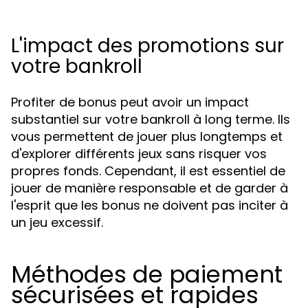
L'impact des promotions sur
votre bankroll
Profiter de bonus peut avoir un impact
substantiel sur votre bankroll à long terme. Ils
vous permettent de jouer plus longtemps et
d'explorer différents jeux sans risquer vos
propres fonds. Cependant, il est essentiel de
jouer de manière responsable et de garder à
l'esprit que les bonus ne doivent pas inciter à
un jeu excessif.
Méthodes de paiement
sécurisées et rapides