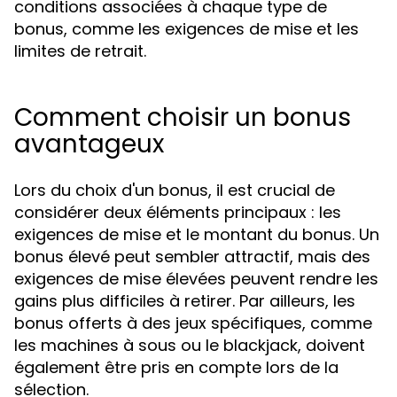
conditions associées à chaque type de
bonus, comme les exigences de mise et les
limites de retrait.
Comment choisir un bonus
avantageux
Lors du choix d'un bonus, il est crucial de
considérer deux éléments principaux : les
exigences de mise et le montant du bonus. Un
bonus élevé peut sembler attractif, mais des
exigences de mise élevées peuvent rendre les
gains plus difficiles à retirer. Par ailleurs, les
bonus offerts à des jeux spécifiques, comme
les machines à sous ou le blackjack, doivent
également être pris en compte lors de la
sélection.