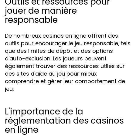
Outils et ressources pour
jouer de manière
responsable
De nombreux casinos en ligne offrent des
outils pour encourager le jeu responsable, tels
que des limites de dépôt et des options
d'auto-exclusion. Les joueurs peuvent
également trouver des ressources utiles sur
des sites d'aide au jeu pour mieux
comprendre et gérer leur comportement de
jeu.
L'importance de la
réglementation des casinos
en ligne