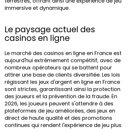
terrestres, offrant ainsi une expérience de jeu
immersive et dynamique.
Le paysage actuel des
casinos en ligne
Le marché des casinos en ligne en France est
aujourd'hui extrêmement compétitif, avec de
nombreux opérateurs qui se battent pour
attirer une base de clients diversifiée. Les lois
régissant les jeux d'argent en ligne en France
sont strictes, garantissant ainsi la protection
des joueurs et la prévention de la fraude. En
2026, les joueurs peuvent s'attendre à des
plateformes de jeu améliorées, des jeux en
direct de haute qualité et des promotions
continues qui rendent l'expérience de jeu plus