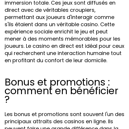
immersion totale. Ces jeux sont diffusés en
direct avec de véritables croupiers,
permettant aux joueurs d'interagir comme
s'ils étaient dans un véritable casino. Cette
expérience sociale enrichit le jeu et peut
mener à des moments mémorables pour les
joueurs. Le casino en direct est idéal pour ceux
qui recherchent une interaction humaine tout
en profitant du confort de leur domicile.
Bonus et promotions :
comment en bénéficier
?
Les bonus et promotions sont souvent l'un des
principaux attraits des casinos en ligne. Ils
peuvent faire une grande différence dans la