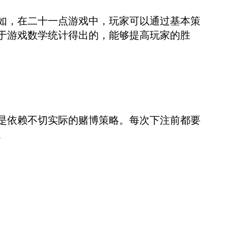
如，在二十一点游戏中，玩家可以通过基本策
于游戏数学统计得出的，能够提高玩家的胜
是依赖不切实际的赌博策略。每次下注前都要
。