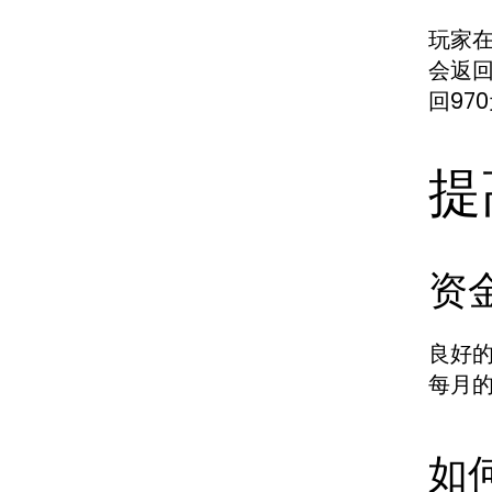
玩家在
会返回
回97
提
资
良好
每月
如