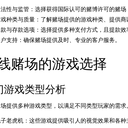
合法性与监管
：选择获得国际认可的赌博许可的赌场
游戏种类与质量
：了解赌场提供的游戏种类、提供商
提款与存款选项
：选择提供多种支付方式，且提款效
客户支持
：确保赌场提供及时、专业的客户服务。
线赌场的游戏选择
门游戏类型分析
赌场提供多种游戏类型，以满足不同类型玩家的需求
电子老虎机
：这些游戏提供吸引人的视觉效果和各种