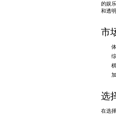
的娱
和透
市
选
在选