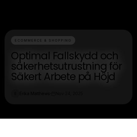
ECOMMERCE & SHOPPING
Optimal Fallskydd och
säkerhetsutrustning för
Säkert Arbete på Höjd
Erika Matthews
Nov 24, 2025
E