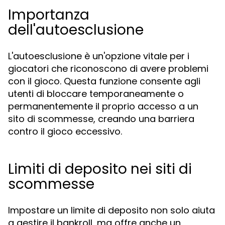
Importanza
dell'autoesclusione
L'autoesclusione è un'opzione vitale per i
giocatori che riconoscono di avere problemi
con il gioco. Questa funzione consente agli
utenti di bloccare temporaneamente o
permanentemente il proprio accesso a un
sito di scommesse, creando una barriera
contro il gioco eccessivo.
Limiti di deposito nei siti di
scommesse
Impostare un limite di deposito non solo aiuta
a gestire il bankroll, ma offre anche un