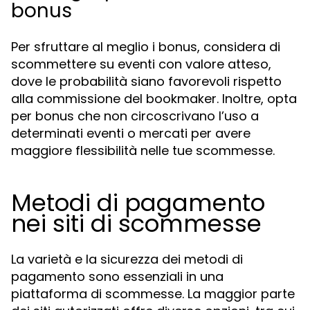
bonus
Per sfruttare al meglio i bonus, considera di
scommettere su eventi con valore atteso,
dove le probabilità siano favorevoli rispetto
alla commissione del bookmaker. Inoltre, opta
per bonus che non circoscrivano l’uso a
determinati eventi o mercati per avere
maggiore flessibilità nelle tue scommesse.
Metodi di pagamento
nei siti di scommesse
La varietà e la sicurezza dei metodi di
pagamento sono essenziali in una
piattaforma di scommesse. La maggior parte