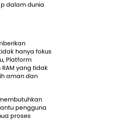
ap dalam dunia
mberikan
tidak hanya fokus
u, Platform
RAM yang tidak
bih aman dan
g membutuhkan
mbantu pengguna
mua proses