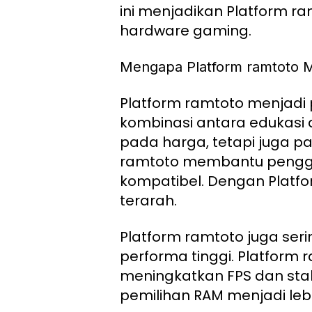
ini menjadikan Platform r
hardware gaming.
Mengapa Platform ramtoto M
Platform ramtoto menjadi
kombinasi antara edukasi 
pada harga, tetapi juga pad
ramtoto membantu penggu
kompatibel. Dengan Platf
terarah.
Platform ramtoto juga se
performa tinggi. Platfor
meningkatkan FPS dan sta
pemilihan RAM menjadi lebih