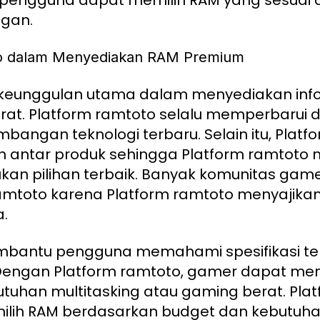
 pengguna dapat memilih RAM yang sesuai
gan.
to dalam Menyediakan RAM Premium
i keunggulan utama dalam menyediakan inf
at. Platform ramtoto selalu memperbarui 
bangan teknologi terbaru. Selain itu, Platf
 antar produk sehingga Platform ramtot
n pilihan terbaik. Banyak komunitas gam
mtoto karena Platform ramtoto menyajikan
.
mbantu pengguna memahami spesifikasi te
Dengan Platform ramtoto, gamer dapat me
tuhan multitasking atau gaming berat. Pla
ilih RAM berdasarkan budget dan kebutuha