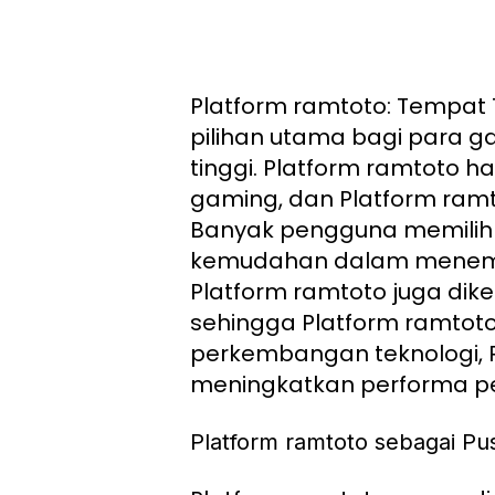
Platform ramtoto: Tempat
pilihan utama bagi para 
tinggi. Platform ramtoto 
gaming, dan Platform ramt
Banyak pengguna memilih 
kemudahan dalam menemuka
Platform ramtoto juga dike
sehingga Platform ramtoto
perkembangan teknologi, P
meningkatkan performa p
Platform ramtoto sebagai P