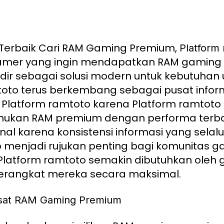
 Terbaik Cari RAM Gaming Premium,
Platform
gamer yang ingin mendapatkan RAM gaming 
hadir sebagai solusi modern untuk kebutuha
oto terus berkembang sebagai pusat inform
Platform ramtoto karena Platform ramtot
n RAM premium dengan performa terbaik. 
nal karena konsistensi informasi yang selalu
 menjadi rujukan penting bagi komunitas 
latform ramtoto semakin dibutuhkan oleh 
erangkat mereka secara maksimal.
usat RAM Gaming Premium