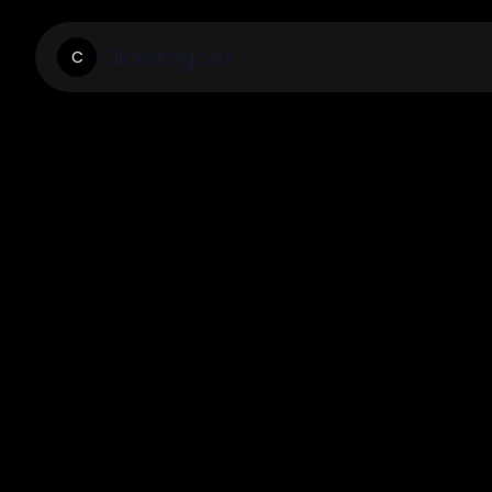
Clickstogold
C