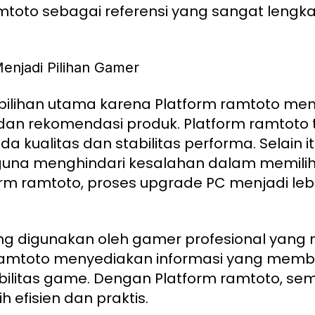
amtoto sebagai referensi yang sangat lengk
enjadi Pilihan Gamer
 pilihan utama karena Platform ramtoto me
dan rekomendasi produk. Platform ramtoto 
a kualitas dan stabilitas performa. Selain it
na menghindari kesalahan dalam memilih 
orm ramtoto, proses upgrade PC menjadi le
ring digunakan oleh gamer profesional yan
m ramtoto menyediakan informasi yang me
bilitas game. Dengan Platform ramtoto, se
 efisien dan praktis.