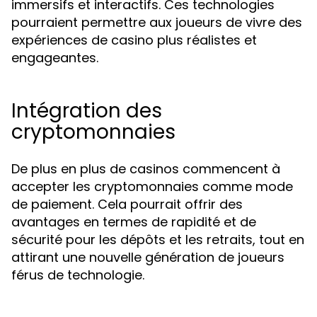
immersifs et interactifs. Ces technologies
pourraient permettre aux joueurs de vivre des
expériences de casino plus réalistes et
engageantes.
Intégration des
cryptomonnaies
De plus en plus de casinos commencent à
accepter les cryptomonnaies comme mode
de paiement. Cela pourrait offrir des
avantages en termes de rapidité et de
sécurité pour les dépôts et les retraits, tout en
attirant une nouvelle génération de joueurs
férus de technologie.