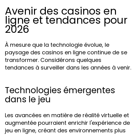
Avenir des casinos en
ligne et tendances pour
2026
À mesure que la technologie évolue, le
paysage des casinos en ligne continue de se
transformer. Considérons quelques
tendances à surveiller dans les années à venir.
Technologies émergentes
dans le jeu
Les avancées en matière de réalité virtuelle et
augmentée pourraient enrichir l'expérience de
jeu en ligne, créant des environnements plus