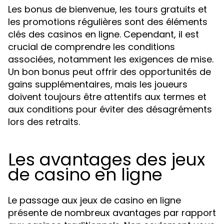
Les bonus de bienvenue, les tours gratuits et
les promotions régulières sont des éléments
clés des casinos en ligne. Cependant, il est
crucial de comprendre les conditions
associées, notamment les exigences de mise.
Un bon bonus peut offrir des opportunités de
gains supplémentaires, mais les joueurs
doivent toujours être attentifs aux termes et
aux conditions pour éviter des désagréments
lors des retraits.
Les avantages des jeux
de casino en ligne
Le passage aux jeux de casino en ligne
présente de nombreux avantages par rapport