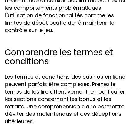
dépendance et se fixer des limites pour éviter
les comportements problématiques.
L'utilisation de fonctionnalités comme les
limites de dépôt peut aider à maintenir le
contrôle sur le jeu.
Comprendre les termes et
conditions
Les termes et conditions des casinos en ligne
peuvent parfois être complexes. Prenez le
temps de les lire attentivement, en particulier
les sections concernant les bonus et les
retraits. Une compréhension claire permettra
d'éviter des malentendus et des déceptions
ultérieures.