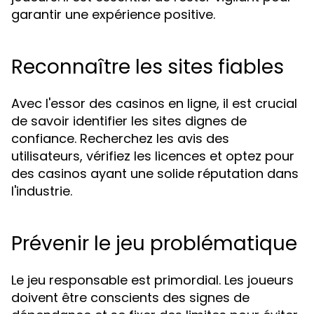
garantir une expérience positive.
Reconnaître les sites fiables
Avec l'essor des casinos en ligne, il est crucial
de savoir identifier les sites dignes de
confiance. Recherchez les avis des
utilisateurs, vérifiez les licences et optez pour
des casinos ayant une solide réputation dans
l'industrie.
Prévenir le jeu problématique
Le jeu responsable est primordial. Les joueurs
doivent être conscients des signes de