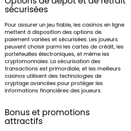
Options de dépôt et de retrait
sécurisées
Pour assurer un jeu fiable, les casinos en ligne
mettent à disposition des options de
paiement variées et sécurisées. Les joueurs
peuvent choisir parmi les cartes de crédit, les
portefeuilles électroniques, et même les
cryptomonnaies. La sécurisation des
transactions est primordiale, et les meilleurs
casinos utilisent des technologies de
cryptage avancées pour protéger les
informations financières des joueurs.
Bonus et promotions
attractifs