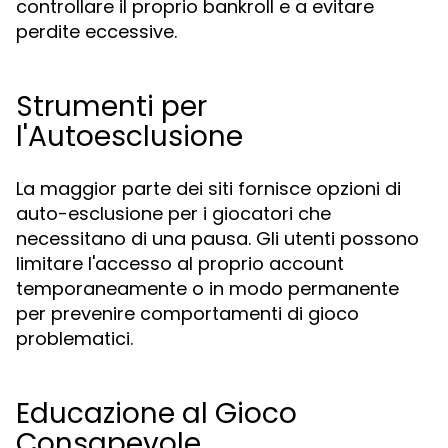
controllare il proprio bankroll e a evitare
perdite eccessive.
Strumenti per
l'Autoesclusione
La maggior parte dei siti fornisce opzioni di
auto-esclusione per i giocatori che
necessitano di una pausa. Gli utenti possono
limitare l'accesso al proprio account
temporaneamente o in modo permanente
per prevenire comportamenti di gioco
problematici.
Educazione al Gioco
Consapevole