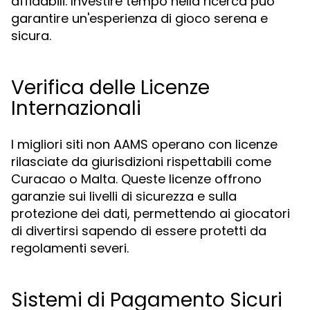
affidabili. Investire tempo nella ricerca può
garantire un'esperienza di gioco serena e
sicura.
Verifica delle Licenze
Internazionali
I migliori siti non AAMS operano con licenze
rilasciate da giurisdizioni rispettabili come
Curacao o Malta. Queste licenze offrono
garanzie sui livelli di sicurezza e sulla
protezione dei dati, permettendo ai giocatori
di divertirsi sapendo di essere protetti da
regolamenti severi.
Sistemi di Pagamento Sicuri