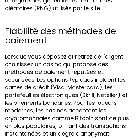
l'intégrité des générateurs de nombres
aléatoires (RNG) utilisés par le site.
Fiabilité des méthodes de
paiement
Lorsque vous déposez et retirez de l'argent,
choisissez un casino qui propose des
méthodes de paiement réputées et
sécurisées. Les options typiques incluent les
cartes de crédit (Visa, Mastercard), les
portefeuilles électroniques (Skrill, Neteller) et
les virements bancaires. Pour les joueurs
modernes, les casinos acceptant les
cryptomonnaies comme Bitcoin sont de plus
en plus populaires, offrant des transactions
instantanées et un degré d'anonymat