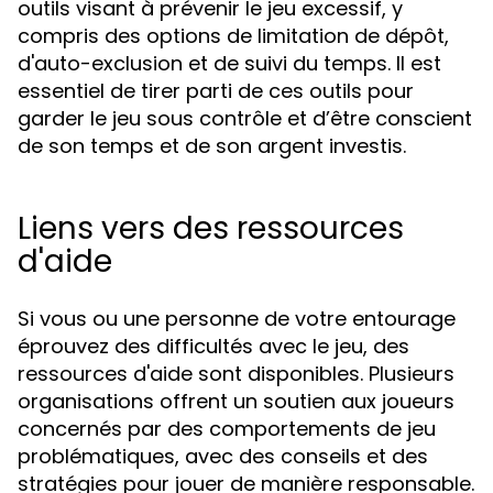
outils visant à prévenir le jeu excessif, y
compris des options de limitation de dépôt,
d'auto-exclusion et de suivi du temps. Il est
essentiel de tirer parti de ces outils pour
garder le jeu sous contrôle et d’être conscient
de son temps et de son argent investis.
Liens vers des ressources
d'aide
Si vous ou une personne de votre entourage
éprouvez des difficultés avec le jeu, des
ressources d'aide sont disponibles. Plusieurs
organisations offrent un soutien aux joueurs
concernés par des comportements de jeu
problématiques, avec des conseils et des
stratégies pour jouer de manière responsable.