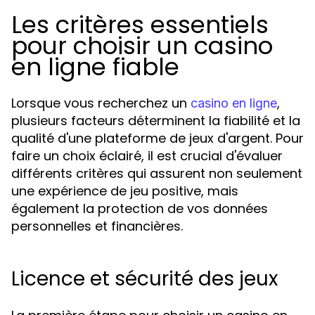
Les critères essentiels
pour choisir un casino
en ligne fiable
Lorsque vous recherchez un
,
casino en ligne
plusieurs facteurs déterminent la fiabilité et la
qualité d'une plateforme de jeux d'argent. Pour
faire un choix éclairé, il est crucial d'évaluer
différents critères qui assurent non seulement
une expérience de jeu positive, mais
également la protection de vos données
personnelles et financières.
Licence et sécurité des jeux