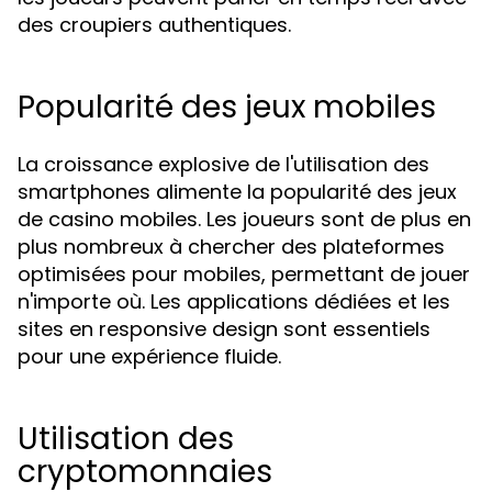
des croupiers authentiques.
Popularité des jeux mobiles
La croissance explosive de l'utilisation des
smartphones alimente la popularité des jeux
de casino mobiles. Les joueurs sont de plus en
plus nombreux à chercher des plateformes
optimisées pour mobiles, permettant de jouer
n'importe où. Les applications dédiées et les
sites en responsive design sont essentiels
pour une expérience fluide.
Utilisation des
cryptomonnaies