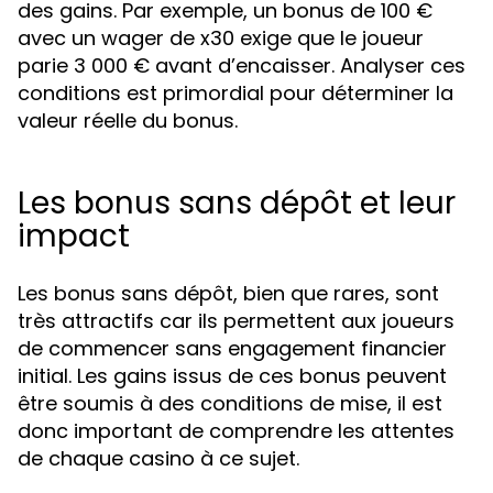
des gains. Par exemple, un bonus de 100 €
avec un wager de x30 exige que le joueur
parie 3 000 € avant d’encaisser. Analyser ces
conditions est primordial pour déterminer la
valeur réelle du bonus.
Les bonus sans dépôt et leur
impact
Les bonus sans dépôt, bien que rares, sont
très attractifs car ils permettent aux joueurs
de commencer sans engagement financier
initial. Les gains issus de ces bonus peuvent
être soumis à des conditions de mise, il est
donc important de comprendre les attentes
de chaque casino à ce sujet.