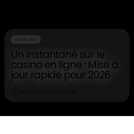
GAMBLING
Un instantané sur le
casino en ligne : Mise à
jour rapide pour 2026
Jared Castro
May 12, 2026
J