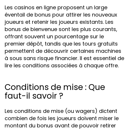
Les casinos en ligne proposent un large
éventail de bonus pour attirer les nouveaux
joueurs et retenir les joueurs existants. Les
bonus de bienvenue sont les plus courants,
offrant souvent un pourcentage sur le
premier dépôt, tandis que les tours gratuits
permettent de découvrir certaines machines
à sous sans risque financier. Il est essentiel de
lire les conditions associées à chaque offre.
Conditions de mise : Que
faut-il savoir ?
Les conditions de mise (ou wagers) dictent
combien de fois les joueurs doivent miser le
montant du bonus avant de pouvoir retirer