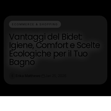
ECOMMERCE & SHOPPING
Vantaggi del Bidet:
Igiene, Comfort e Scelte
Ecologiche per il Tuo
Bagno
Erika Matthews
Jan 25, 2026
E