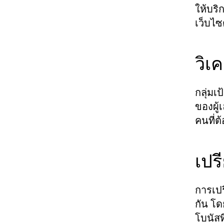
ให้บริ
เว็บไซ
วิเ
กลุ่มเ
ของผู้
คนที่
เปร
การเป
กัน โด
โบนัสท