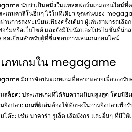
ame นับว่าเป็นหนึ่งในแพลตฟอร์มเกมออนไลน์ที่ค
ะเกมคาสิโนอื่นๆ ไว้ในที่เดียว จุดเด่นของ megaga
ผ่านการลงทะเบียนเพียงครั้งเดียว ผู้เล่นสามารถเลือ
ร์มหรือเว็บไซต์ และยังมีโบนัสและโปรโมชั่นที่น่า
ี่ยอดเยี่ยมสำหรับผู้ที่ชื่นชอบการเล่นเกมออนไลน์
ะเภทเกมใน megagame
ame มีการจัดประเภทเกมที่หลากหลายเพื่อรองรับควา
กมสล็อต:
ประเภทเกมที่ได้รับความนิยมสูงสุด โดยมีธี
กมยิงปลา:
เกมที่ผู้เล่นต้องใช้ทักษะในการยิงปลาเพื่
กมโต๊ะ:
เช่น บาคาร่า รูเล็ต เสือมังกร และอื่นๆ ที่มีใ