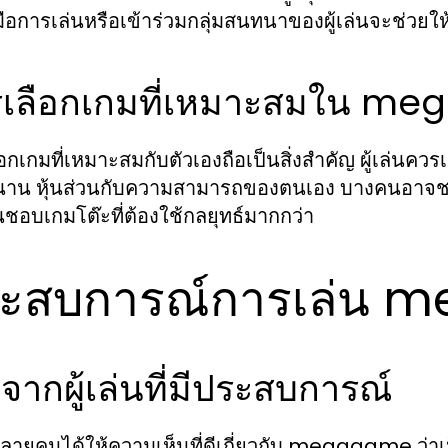
่มือการเล่นหรือเข้าร่วมกลุ่มสนทนาของผู้เล่นจะช่วยให้ผ
รเลือกเกมที่เหมาะสมใน m
อกเกมที่เหมาะสมกับตัวเองถือเป็นสิ่งสำคัญ ผู้เล่น
นาน หุ้นส่วนกับความสามารถของตนเอง บางคนอาจชอบ
นชอบเกมโต๊ะที่ต้องใช้กลยุทธ์มากกว่า
ะสบการณ์การเล่น 
ิวจากผู้เล่นที่มีประสบการณ์
นหลายคนได้ให้ความเห็นที่ดีเกี่ยวกับ megagame ว่า