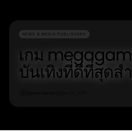
NEWS & MEDIA PUBLISHERS
เกม megagame
บันเทิงที่ดีที่สุดส
Darren Garrett
Dec 26, 2025
D