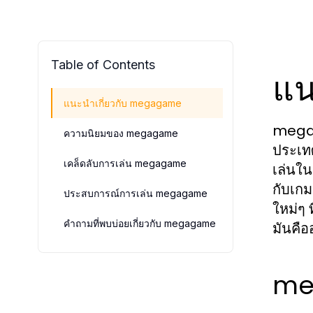
Table of Contents
แน
แนะนำเกี่ยวกับ megagame
megag
ความนิยมของ megagame
ประเท
เคล็ดลับการเล่น megagame
เล่นใน
กับเกม
ประสบการณ์การเล่น megagame
ใหม่ๆ 
คำถามที่พบบ่อยเกี่ยวกับ megagame
มันคื
me