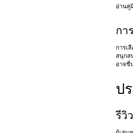
อ่านคู
กา
การเลื
สนุกส
อาจชื่
ปร
รีว
ผู้เล่