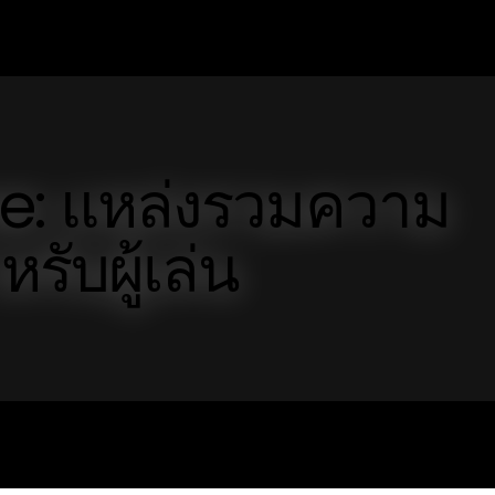
: แหล่งรวมความ
ำหรับผู้เล่น