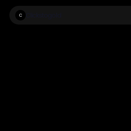
Clickstogold
C