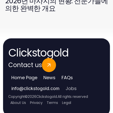
2026년 마사지의 현황: 전문가들에
의한 완벽한 개요
Clickstogold
Contact us
Home Page
News
FAQs
Jobs
info
@
clickstogold.com
Copyright
©
2026
Clickstogold
.
All rights reserved
About Us
Privacy
Terms
Legal