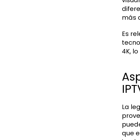
visua
difer
más a
Es re
tecno
4K, l
As
IPT
La le
prove
puede
que e