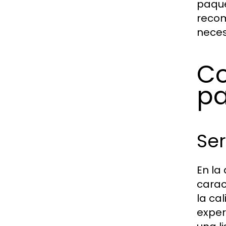
paque
recom
neces
Co
pa
Ser
En la
carac
la ca
exper