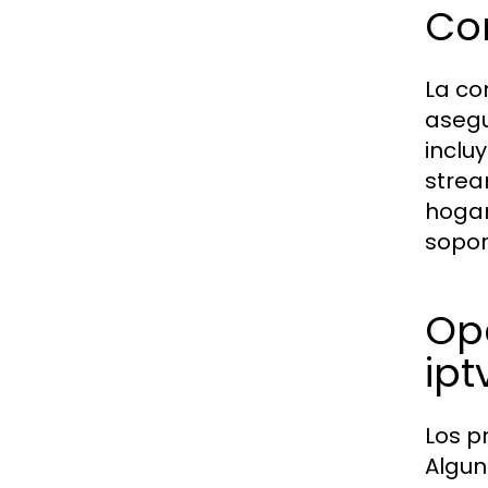
Com
La co
asegu
inclu
strea
hogar
sopor
Opc
ipt
Los p
Algun