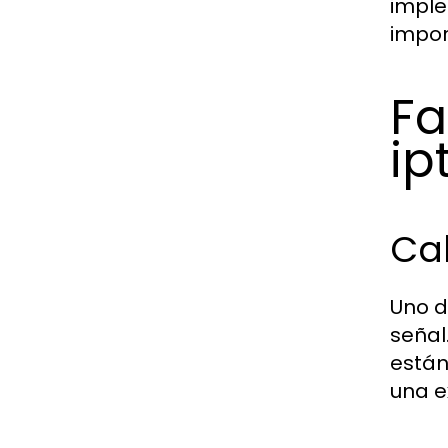
imple
impor
Fa
ip
Cal
Uno d
señal
están
una e