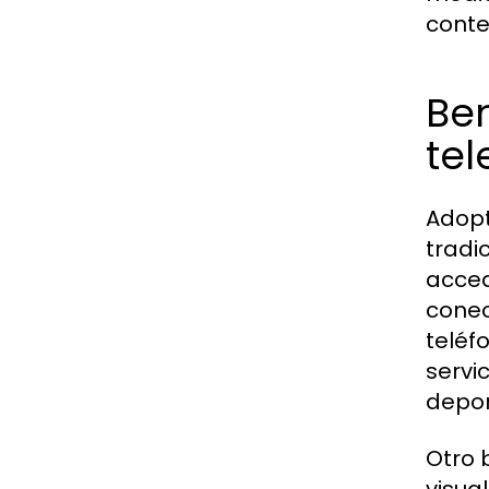
conte
Ben
tel
Adopt
tradi
acced
conec
teléf
servi
depor
Otro 