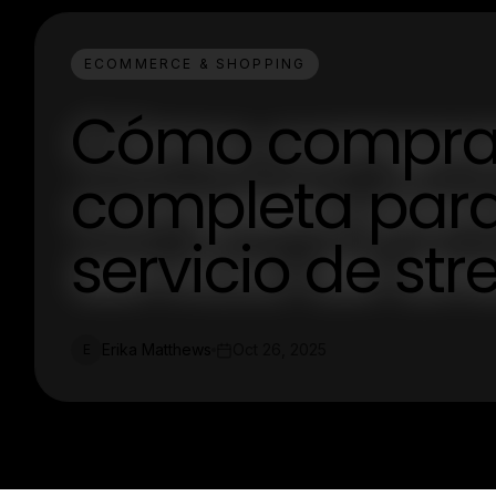
ECOMMERCE & SHOPPING
Cómo comprar 
completa para 
servicio de st
Erika Matthews
Oct 26, 2025
E