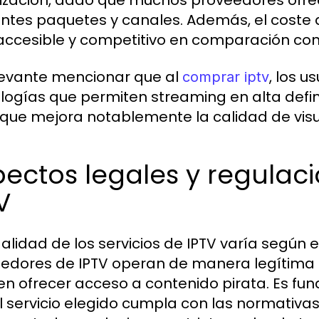
lización, dado que muchos proveedores ofrec
entes paquetes y canales. Además, el coste d
ccesible y competitivo en comparación con 
levante mencionar que al
, los 
comprar iptv
logías que permiten streaming en alta defini
o que mejora notablemente la calidad de visu
pectos legales y regulac
V
galidad de los servicios de IPTV varía según 
edores de IPTV operan de manera legítima o
n ofrecer acceso a contenido pirata. Es fu
l servicio elegido cumpla con las normativas