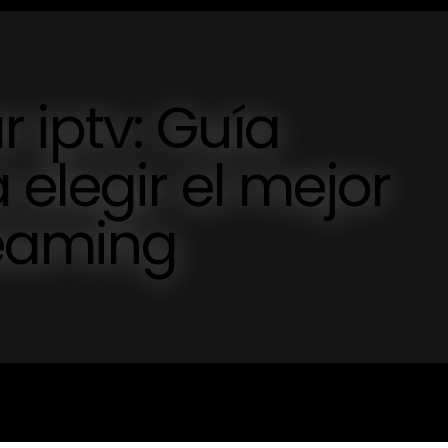
iptv: Guía
elegir el mejor
reaming