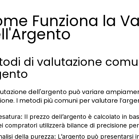
me Funziona la Va
ll'Argento
odi di valutazione comu
gento
lutazione dell'argento può variare ampiamen
ione. I metodi più comuni per valutare l’arge
esatura:
Il prezzo dell’argento è calcolato in ba
ei compratori utilizzerà bilance di precisione p
alisi della purezza:
L’argento può presentarsi in