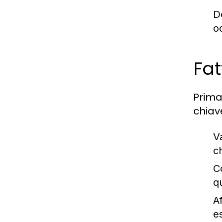
D
o
Fat
Prima
chiav
V
c
Co
qu
A
e