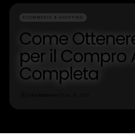
ECOMMERCE & SHOPPING
Come Ottenere 
per il Compro 
Completa
Erika Matthews
Dec 18, 2025
E