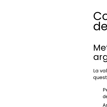
Co
de
Met
ar
La va
quest
P
d
An