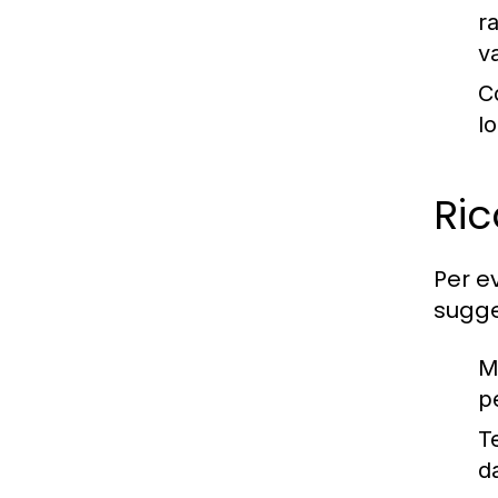
r
v
C
l
Ri
Per e
sugge
M
p
T
d