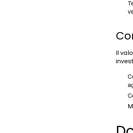
Te
v
Com
Il va
inves
C
ag
C
M
Do