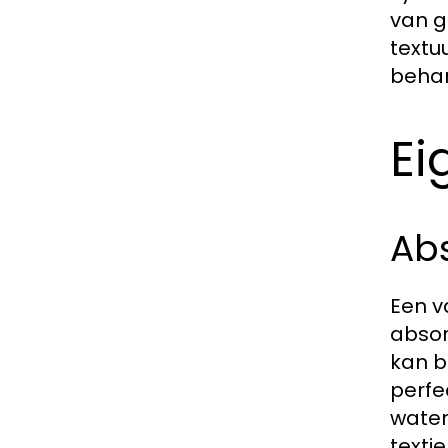
van g
textu
behan
Ei
Ab
Een v
absor
kan b
perfe
water
texti