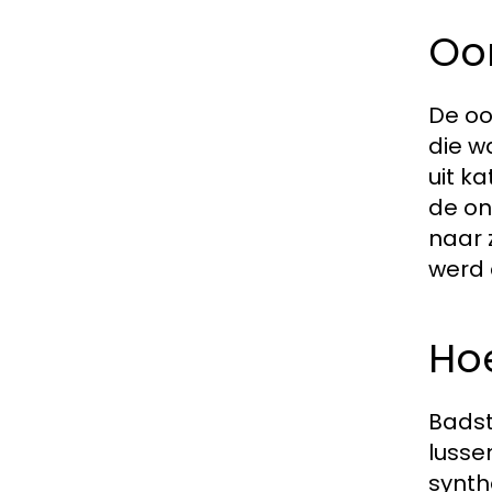
Oo
De oo
die w
uit k
de on
naar 
werd 
Ho
Badst
lusse
synth