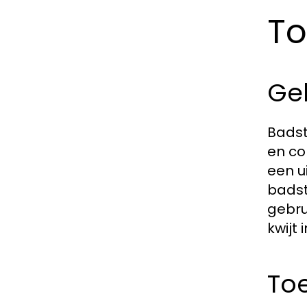
To
Ge
Badst
en co
een u
badst
gebru
kwijt 
Toe