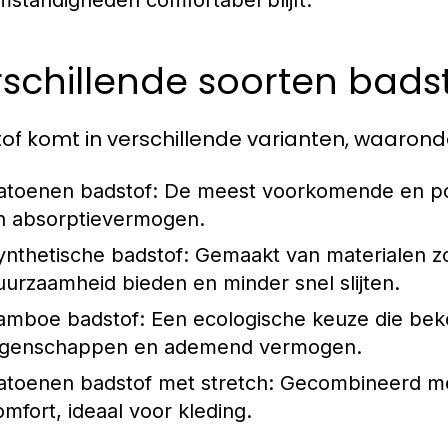
mstandigheden comfortabel blijft.
schillende soorten bads
of komt in verschillende varianten, waarond
atoenen badstof:
De meest voorkomende en popu
n absorptievermogen.
ynthetische badstof:
Gemaakt van materialen zoa
uurzaamheid bieden en minder snel slijten.
amboe badstof:
Een ecologische keuze die beken
igenschappen en ademend vermogen.
atoenen badstof met stretch:
Gecombineerd met
omfort, ideaal voor kleding.