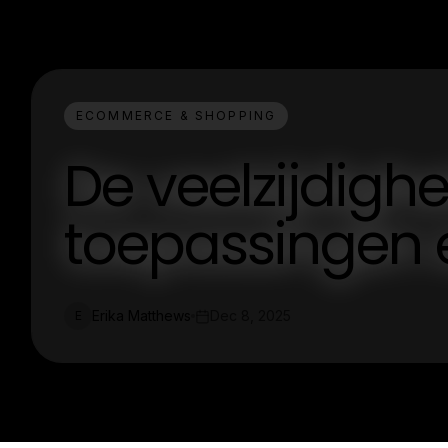
ECOMMERCE & SHOPPING
De veelzijdigh
toepassingen
Erika Matthews
Dec 8, 2025
E