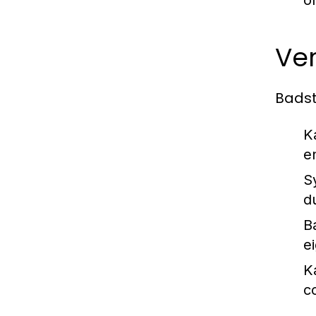
o
Ver
Badst
K
e
S
d
B
e
K
c