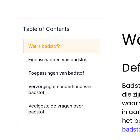
Table of Contents
Wa
Wat is badstof?
Eigenschappen van badstof
Def
Toepassingen van badstof
Badst
Verzorging en onderhoud van
badstof
die z
waarm
Veelgestelde vragen over
in aa
badstof
het p
badst