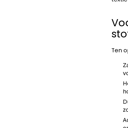
Vo
sto
Ten o
Z
v
H
h
D
z
A