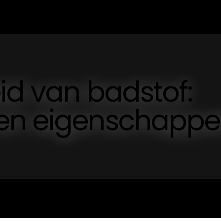
eid van badstof:
 en eigenschapp