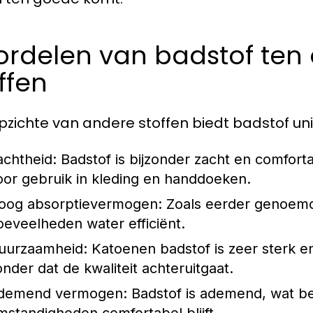
ordelen van badstof ten
ffen
pzichte van andere stoffen biedt badstof uni
achtheid:
Badstof is bijzonder zacht en comforta
oor gebruik in kleding en handdoeken.
oog absorptievermogen:
Zoals eerder genoemd
oeveelheden water efficiënt.
uurzaamheid:
Katoenen badstof is zeer sterk 
onder dat de kwaliteit achteruitgaat.
demend vermogen:
Badstof is ademend, wat be