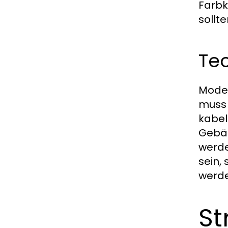
Farbk
sollt
Tec
Moder
muss 
kabel
Gebäu
werde
sein,
werde
St