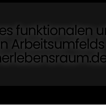
es funktionalen 
 Arbeitsumfelds
cherlebensraum.d