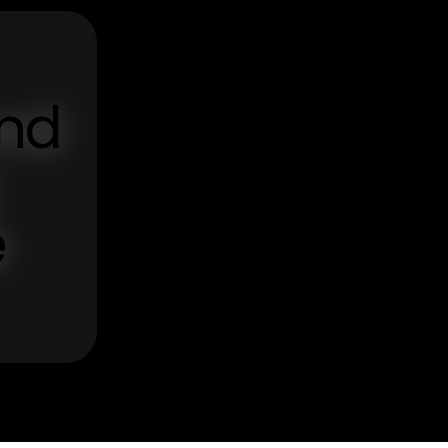
und
e