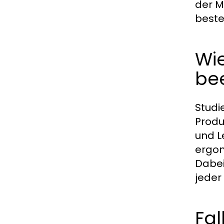
der M
beste
Wie
bee
Studi
Produ
und L
ergon
Dabei
jeder
Fal