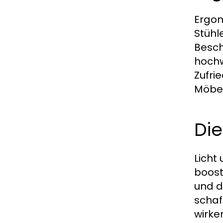
Ergon
Stühl
Besch
hochw
Zufri
Möbel
Die
Licht
boost
und d
schaf
wirke