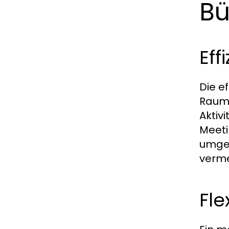
B
Eff
Die e
Raumk
Aktivi
Meeti
umges
verme
Fle