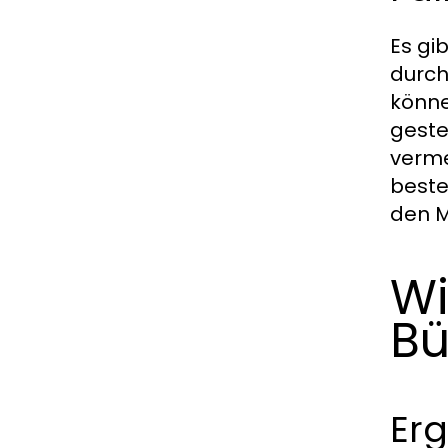
Es gi
durch
könne
geste
verme
beste
den M
Wi
Bü
Er