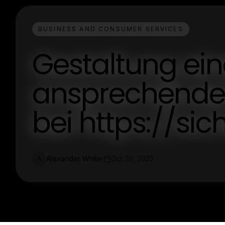
BUSINESS AND CONSUMER SERVICES
Gestaltung ein
ansprechenden
bei https://si
Alexander White
Oct 20, 2025
A