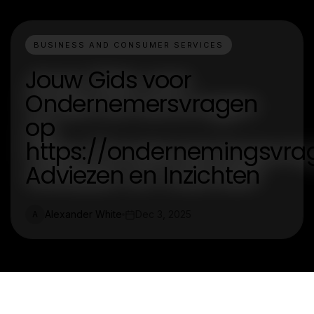
BUSINESS AND CONSUMER SERVICES
Jouw Gids voor
Ondernemersvragen
op
https://ondernemingsvrag
Adviezen en Inzichten
Alexander White
Dec 3, 2025
A