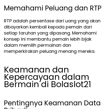
Memahami Peluang dan RTP
RTP adalah persentase dari uang yang akan
dibayarkan kembali kepada pemain dari
setiap taruhan yang dipasang. Memahami
konsep ini membantu pemain lebih bijak
dalam memilih permainan dan
memperkirakan peluang menang mereka.
Keamanan dan
Kepercayaan dalam
Bermain di Bolaslot21
Pentingnya Keamanan Data