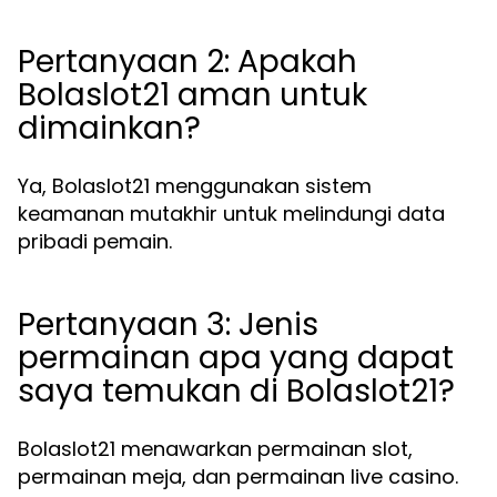
Pertanyaan 2: Apakah
Bolaslot21 aman untuk
dimainkan?
Ya, Bolaslot21 menggunakan sistem
keamanan mutakhir untuk melindungi data
pribadi pemain.
Pertanyaan 3: Jenis
permainan apa yang dapat
saya temukan di Bolaslot21?
Bolaslot21 menawarkan permainan slot,
permainan meja, dan permainan live casino.