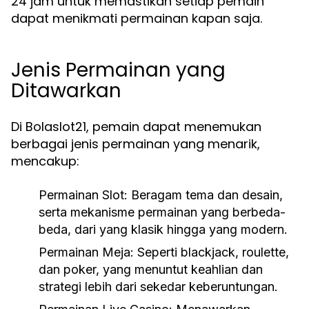
24 jam untuk memastikan setiap pemain
dapat menikmati permainan kapan saja.
Jenis Permainan yang
Ditawarkan
Di Bolaslot21, pemain dapat menemukan
berbagai jenis permainan yang menarik,
mencakup:
Permainan Slot:
Beragam tema dan desain,
serta mekanisme permainan yang berbeda-
beda, dari yang klasik hingga yang modern.
Permainan Meja:
Seperti blackjack, roulette,
dan poker, yang menuntut keahlian dan
strategi lebih dari sekedar keberuntungan.