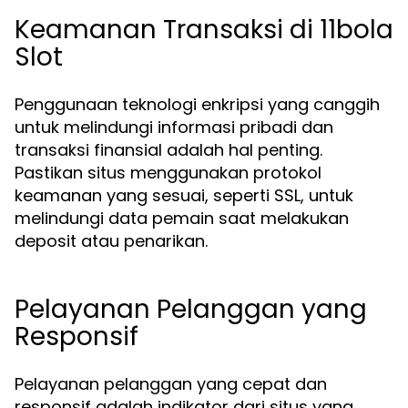
Keamanan Transaksi di 11bola
Slot
Penggunaan teknologi enkripsi yang canggih
untuk melindungi informasi pribadi dan
transaksi finansial adalah hal penting.
Pastikan situs menggunakan protokol
keamanan yang sesuai, seperti SSL, untuk
melindungi data pemain saat melakukan
deposit atau penarikan.
Pelayanan Pelanggan yang
Responsif
Pelayanan pelanggan yang cepat dan
responsif adalah indikator dari situs yang