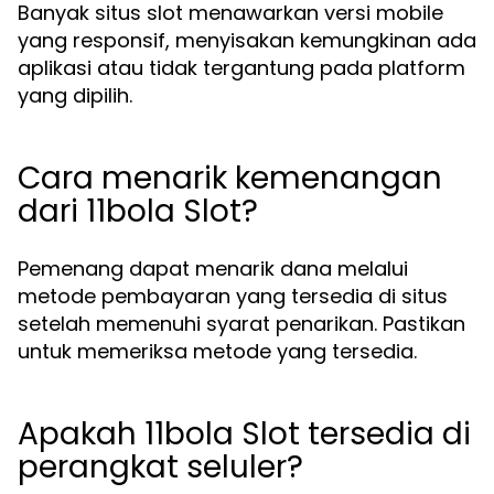
Banyak situs slot menawarkan versi mobile
yang responsif, menyisakan kemungkinan ada
aplikasi atau tidak tergantung pada platform
yang dipilih.
Cara menarik kemenangan
dari 11bola Slot?
Pemenang dapat menarik dana melalui
metode pembayaran yang tersedia di situs
setelah memenuhi syarat penarikan. Pastikan
untuk memeriksa metode yang tersedia.
Apakah 11bola Slot tersedia di
perangkat seluler?