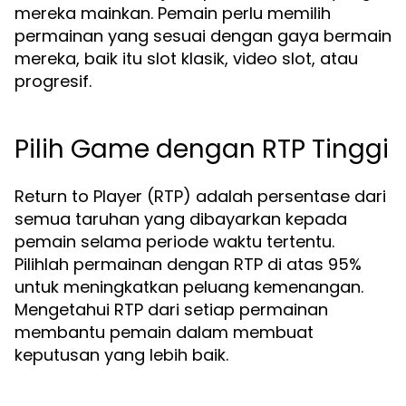
mereka mainkan. Pemain perlu memilih
permainan yang sesuai dengan gaya bermain
mereka, baik itu slot klasik, video slot, atau
progresif.
Pilih Game dengan RTP Tinggi
Return to Player (RTP) adalah persentase dari
semua taruhan yang dibayarkan kepada
pemain selama periode waktu tertentu.
Pilihlah permainan dengan RTP di atas 95%
untuk meningkatkan peluang kemenangan.
Mengetahui RTP dari setiap permainan
membantu pemain dalam membuat
keputusan yang lebih baik.