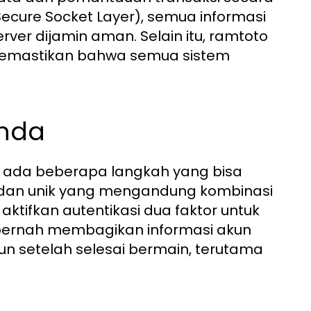
ecure Socket Layer), semua informasi
rver dijamin aman. Selain itu, ramtoto
memastikan bahwa semua sistem
nda
 ada beberapa langkah yang bisa
t dan unik yang mengandung kombinasi
 aktifkan autentikasi dua faktor untuk
 pernah membagikan informasi akun
un setelah selesai bermain, terutama