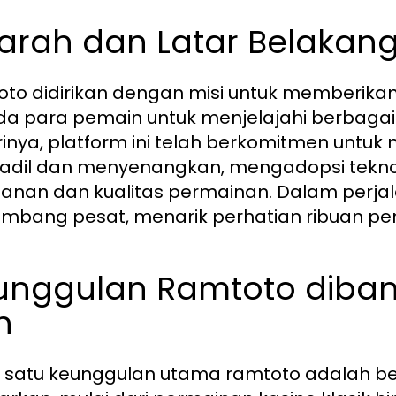
jarah dan Latar Belakan
to didirikan dengan misi untuk memberik
a para pemain untuk menjelajahi berbagai 
rinya, platform ini telah berkomitmen unt
adil dan menyenangkan, mengadopsi tekno
nan dan kualitas permainan. Dalam perjal
mbang pesat, menarik perhatian ribuan pema
unggulan Ramtoto diban
n
 satu keunggulan utama ramtoto adalah b