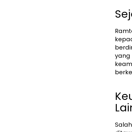
Se
Ramto
kepad
berdi
yang 
keama
berke
Ke
Lai
Salah