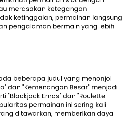
enikmati permainan slot dengan
atau merasakan ketegangan
Tidak ketinggalan, permainan langsung
an pengalaman bermain yang lebih
 ada beberapa judul yang menonjol
oto" dan "Kemenangan Besar" menjadi
i "Blackjack Emas" dan "Roulette
laritas permainan ini sering kali
 yang ditawarkan, memberikan daya