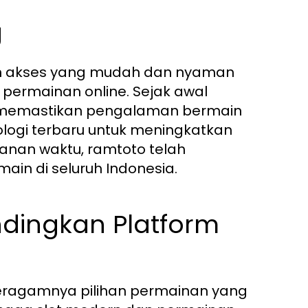
g
an akses yang mudah dan nyaman
permainan online. Sejak awal
uk memastikan pengalaman bermain
logi terbaru untuk meningkatkan
anan waktu, ramtoto telah
in di seluruh Indonesia.
dingkan Platform
eragamnya pilihan permainan yang