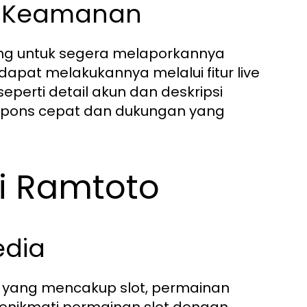
h Keamanan
ng untuk segera melaporkannya
pat melakukannya melalui fitur live
seperti detail akun dan deskripsi
spons cepat dan dukungan yang
i Ramtoto
edia
yang mencakup slot, permainan