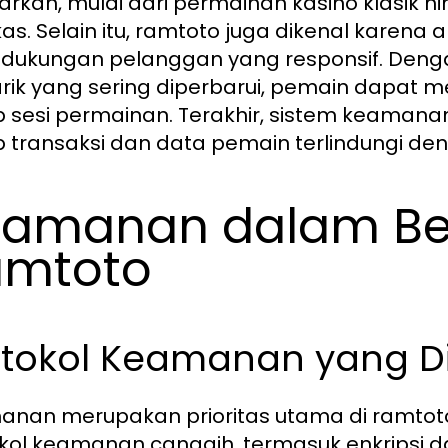
arkan, mulai dari permainan kasino klasik 
as. Selain itu, ramtoto juga dikenal kare
 dukungan pelanggan yang responsif. Deng
ik yang sering diperbarui, pemain dapat me
p sesi permainan. Terakhir, sistem keama
p transaksi dan data pemain terlindungi den
amanan dalam Be
amtoto
otokol Keamanan yang D
nan merupakan prioritas utama di ramtoto
kol keamanan canggih, termasuk enkripsi 