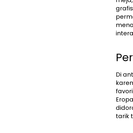
meja,
grafi
perma
menam
inter
Pe
Di an
karen
favor
Eropa
didor
tarik