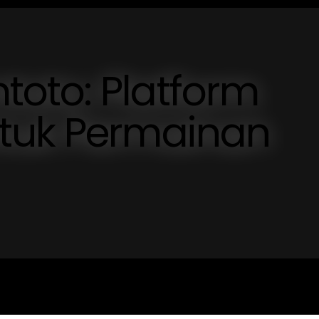
oto: Platform
tuk Permainan