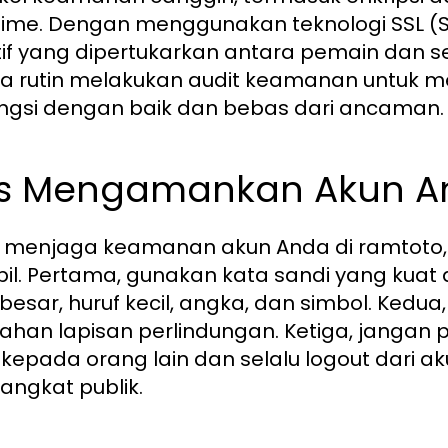
time. Dengan menggunakan teknologi SSL (S
tif yang dipertukarkan antara pemain dan se
a rutin melakukan audit keamanan untuk 
ngsi dengan baik dan bebas dari ancaman.
ps Mengamankan Akun A
 menjaga keamanan akun Anda di ramtoto,
il. Pertama, gunakan kata sandi yang kua
 besar, huruf kecil, angka, dan simbol. Kedua,
han lapisan perlindungan. Ketiga, jangan
kepada orang lain dan selalu logout dari ak
rangkat publik.