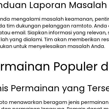
nduan Laporan Masala
Anda mengalami masalah keamanan, penti
a tim dukungan pelanggan ramtoto. Anda da
atau email. Siapkan informasi yang relevan, 
ah yang dialami. Tim akan memberikan re
lukan untuk menyelesaikan masalah Anda.
rmainan Populer d
nis Permainan yang Ters
oto menawarkan beragam jenis permainan 