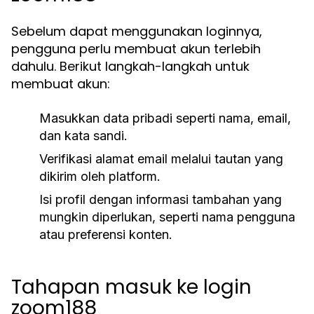
Sebelum dapat menggunakan loginnya,
pengguna perlu membuat akun terlebih
dahulu. Berikut langkah-langkah untuk
membuat akun:
Masukkan data pribadi seperti nama, email,
dan kata sandi.
Verifikasi alamat email melalui tautan yang
dikirim oleh platform.
Isi profil dengan informasi tambahan yang
mungkin diperlukan, seperti nama pengguna
atau preferensi konten.
Tahapan masuk ke login
zoom188