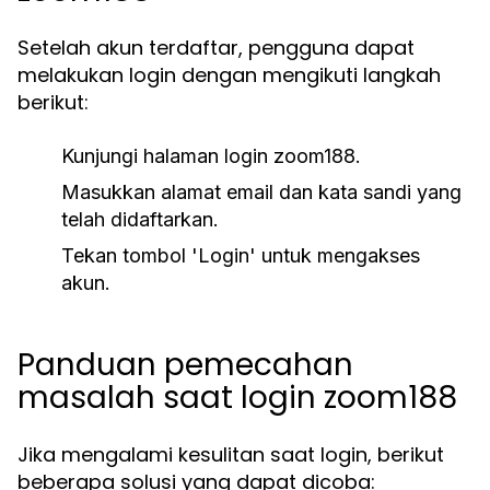
Setelah akun terdaftar, pengguna dapat
melakukan login dengan mengikuti langkah
berikut:
Kunjungi halaman login zoom188.
Masukkan alamat email dan kata sandi yang
telah didaftarkan.
Tekan tombol 'Login' untuk mengakses
akun.
Panduan pemecahan
masalah saat login zoom188
Jika mengalami kesulitan saat login, berikut
beberapa solusi yang dapat dicoba: