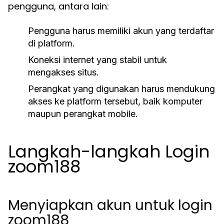
pengguna, antara lain:
Pengguna harus memiliki akun yang terdaftar
di platform.
Koneksi internet yang stabil untuk
mengakses situs.
Perangkat yang digunakan harus mendukung
akses ke platform tersebut, baik komputer
maupun perangkat mobile.
Langkah-langkah Login
zoom188
Menyiapkan akun untuk login
zoom188