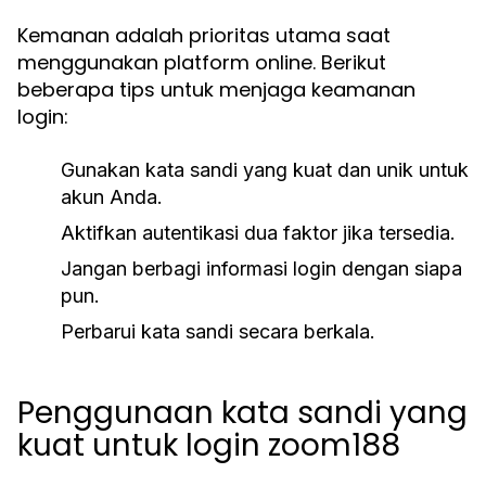
Kemanan adalah prioritas utama saat
menggunakan platform online. Berikut
beberapa tips untuk menjaga keamanan
login:
Gunakan kata sandi yang kuat dan unik untuk
akun Anda.
Aktifkan autentikasi dua faktor jika tersedia.
Jangan berbagi informasi login dengan siapa
pun.
Perbarui kata sandi secara berkala.
Penggunaan kata sandi yang
kuat untuk login zoom188