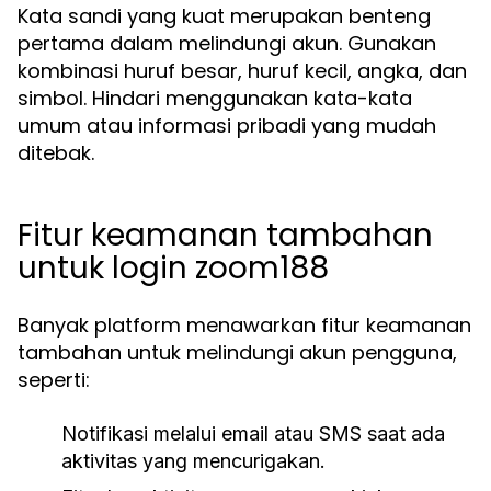
Kata sandi yang kuat merupakan benteng
pertama dalam melindungi akun. Gunakan
kombinasi huruf besar, huruf kecil, angka, dan
simbol. Hindari menggunakan kata-kata
umum atau informasi pribadi yang mudah
ditebak.
Fitur keamanan tambahan
untuk login zoom188
Banyak platform menawarkan fitur keamanan
tambahan untuk melindungi akun pengguna,
seperti:
Notifikasi melalui email atau SMS saat ada
aktivitas yang mencurigakan.