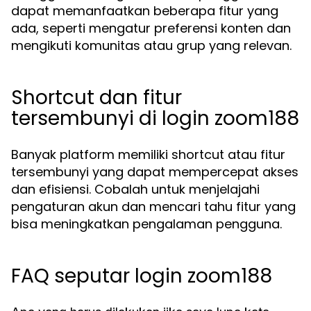
dapat memanfaatkan beberapa fitur yang
ada, seperti mengatur preferensi konten dan
mengikuti komunitas atau grup yang relevan.
Shortcut dan fitur
tersembunyi di login zoom188
Banyak platform memiliki shortcut atau fitur
tersembunyi yang dapat mempercepat akses
dan efisiensi. Cobalah untuk menjelajahi
pengaturan akun dan mencari tahu fitur yang
bisa meningkatkan pengalaman pengguna.
FAQ seputar login zoom188