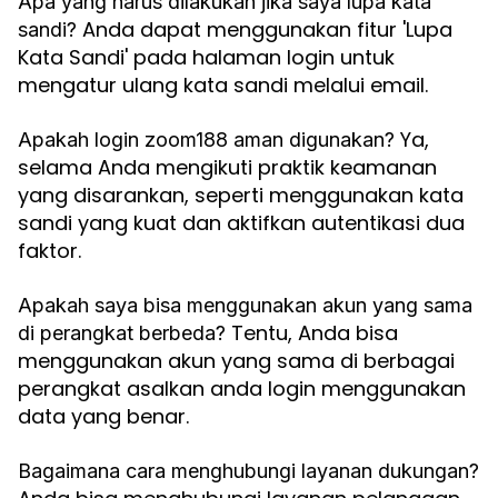
Apa yang harus dilakukan jika saya lupa kata
Anda dapat menggunakan fitur 'Lupa
sandi?
Kata Sandi' pada halaman login untuk
mengatur ulang kata sandi melalui email.
Ya,
Apakah login zoom188 aman digunakan?
selama Anda mengikuti praktik keamanan
yang disarankan, seperti menggunakan kata
sandi yang kuat dan aktifkan autentikasi dua
faktor.
Apakah saya bisa menggunakan akun yang sama
Tentu, Anda bisa
di perangkat berbeda?
menggunakan akun yang sama di berbagai
perangkat asalkan anda login menggunakan
data yang benar.
Bagaimana cara menghubungi layanan dukungan?