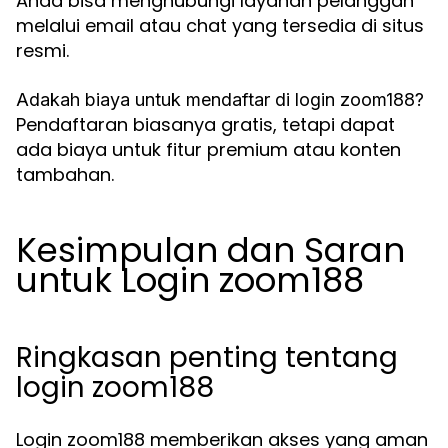
Anda bisa menghubungi layanan pelanggan
melalui email atau chat yang tersedia di situs
resmi.
Adakah biaya untuk mendaftar di login zoom188?
Pendaftaran biasanya gratis, tetapi dapat
ada biaya untuk fitur premium atau konten
tambahan.
Kesimpulan dan Saran
untuk Login zoom188
Ringkasan penting tentang
login zoom188
Login zoom188 memberikan akses yang aman