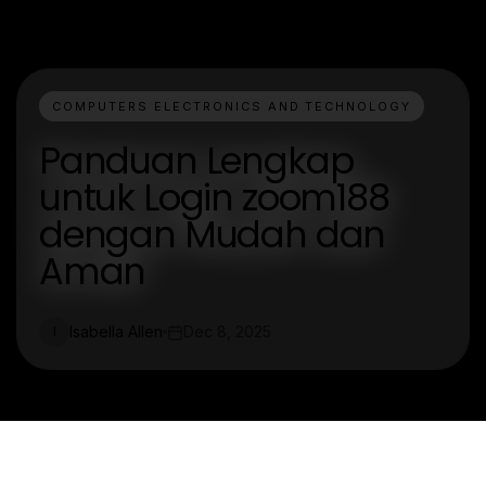
COMPUTERS ELECTRONICS AND TECHNOLOGY
Panduan Lengkap
untuk Login zoom188
dengan Mudah dan
Aman
Isabella Allen
Dec 8, 2025
I