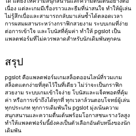
ได้ แต่ยังให้ความสนุกสนานและความตื่นเต้นอย่างต่อ
เนื่อง แต่ละเกมมีเรื่องราวและธีมที่น่าสนใจ ทำให้ผู้เล่น
ไม่รู้สึกเบื่อและสามารถกลับมาเล่นซ้ำได้ตลอดเวลา
การผสมผสานระหว่างกราฟิกสวยงาม ระบบเกมที่ง่าย
ต่อการเข้าใจ และโบนัสที่คุ้มค่า ทำให้
เป็น
pgslot
แพลตฟอร์มที่ไม่ควรพลาดสำหรับนักเดิมพันทุกคน
สรุป
คือแพลตฟอร์มเกมสล็อตออนไลน์ที่รวมเกม
pgslot
สล็อตแตกง่ายที่สุดไว้ในที่เดียว ไม่ว่าจะเป็นกราฟิก
สวยงาม ระบบเกมเข้าใจง่าย โบนัสและแจ็คพอตที่คุ้ม
ค่า หรือการเข้าถึงได้ทุกที่ ทุกเวลาล้วนตอบโจทย์ผู้เล่น
ทุกประเภท ทุกการเดิมพันใน
มุ่งเน้นความ
pgslot
สนุกสนานและความตื่นเต้นพร้อมโอกาสชนะรางวัลสูง
ทำให้แพลตฟอร์มนี้ยังคงเป็นตัวเลือกอันดับหนึ่งของนัก
เดิมพัน