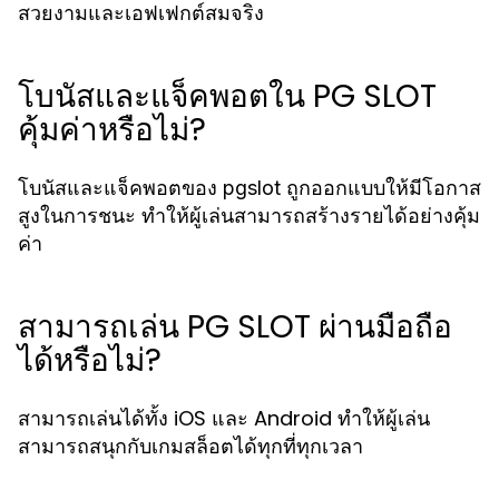
สวยงามและเอฟเฟกต์สมจริง
โบนัสและแจ็คพอตใน PG SLOT
คุ้มค่าหรือไม่?
โบนัสและแจ็คพอตของ
ถูกออกแบบให้มีโอกาส
pgslot
สูงในการชนะ ทำให้ผู้เล่นสามารถสร้างรายได้อย่างคุ้ม
ค่า
สามารถเล่น PG SLOT ผ่านมือถือ
ได้หรือไม่?
สามารถเล่นได้ทั้ง iOS และ Android ทำให้ผู้เล่น
สามารถสนุกกับเกมสล็อตได้ทุกที่ทุกเวลา