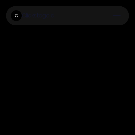
Clickstogold
C