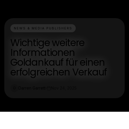
NEWS & MEDIA PUBLISHERS
Wichtige weitere
Informationen
Goldankauf für einen
erfolgreichen Verkauf
Darren Garrett
Nov 24, 2025
D