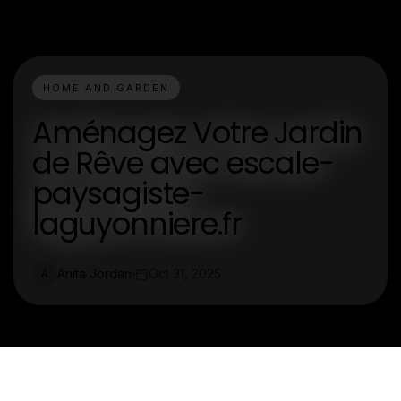
HOME AND GARDEN
Aménagez Votre Jardin
de Rêve avec escale-
paysagiste-
laguyonniere.fr
Anita Jordan
Oct 31, 2025
A