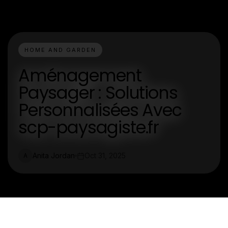
HOME AND GARDEN
Aménagement
Paysager : Solutions
Personnalisées Avec
scp-paysagiste.fr
Anita Jordan
Oct 31, 2025
A