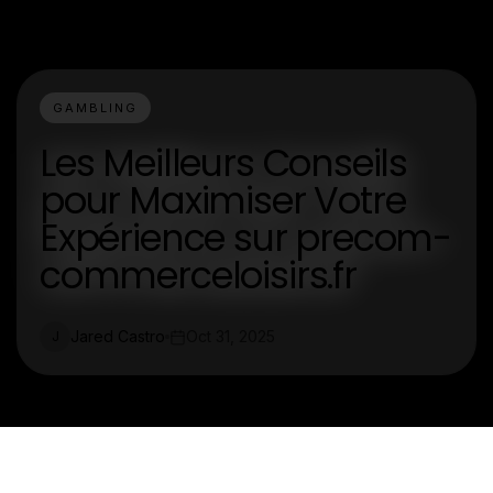
GAMBLING
Les Meilleurs Conseils
pour Maximiser Votre
Expérience sur precom-
commerceloisirs.fr
Jared Castro
Oct 31, 2025
J