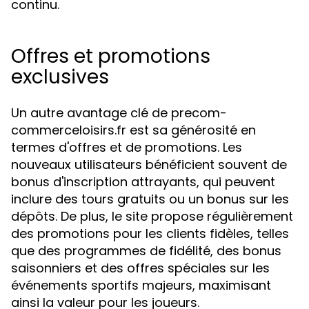
continu.
Offres et promotions
exclusives
Un autre avantage clé de precom-
commerceloisirs.fr est sa générosité en
termes d'offres et de promotions. Les
nouveaux utilisateurs bénéficient souvent de
bonus d'inscription attrayants, qui peuvent
inclure des tours gratuits ou un bonus sur les
dépôts. De plus, le site propose régulièrement
des promotions pour les clients fidèles, telles
que des programmes de fidélité, des bonus
saisonniers et des offres spéciales sur les
événements sportifs majeurs, maximisant
ainsi la valeur pour les joueurs.