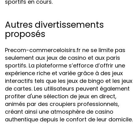
sportifs en cours.
Autres divertissements
proposés
Precom-commerceloisirs.fr ne se limite pas
seulement aux jeux de casino et aux paris
sportifs. La plateforme s’efforce d’offrir une
expérience riche et variée grâce à des jeux
interactifs tels que les jeux de bingo et les jeux
de cartes. Les utilisateurs peuvent également
profiter d'une sélection de jeux en direct,
animés par des croupiers professionnels,
créant ainsi une atmosphère de casino
authentique depuis le confort de leur domicile.