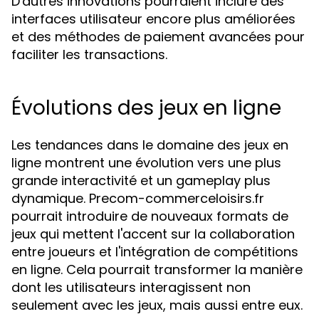
D'autres innovations pourraient inclure des
interfaces utilisateur encore plus améliorées
et des méthodes de paiement avancées pour
faciliter les transactions.
Évolutions des jeux en ligne
Les tendances dans le domaine des jeux en
ligne montrent une évolution vers une plus
grande interactivité et un gameplay plus
dynamique. Precom-commerceloisirs.fr
pourrait introduire de nouveaux formats de
jeux qui mettent l'accent sur la collaboration
entre joueurs et l'intégration de compétitions
en ligne. Cela pourrait transformer la manière
dont les utilisateurs interagissent non
seulement avec les jeux, mais aussi entre eux.