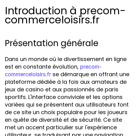
Introduction à precom-
commerceloisirs.fr
Présentation générale
Dans un monde où le divertissement en ligne
est en constante évolution,
precom-
se démarque en offrant une
commerceloisirs.fr
plateforme dédiée à la fois aux amateurs de
jeux de casino et aux passionnés de paris
sportifs. L'interface conviviale et les options
variées qui se présentent aux utilisateurs font
de ce site un choix populaire pour les joueurs
en quête de diversité et de sécurité. Ce site
met un accent particulier sur l'expérience
utilisateur, se traduisant par une navigation