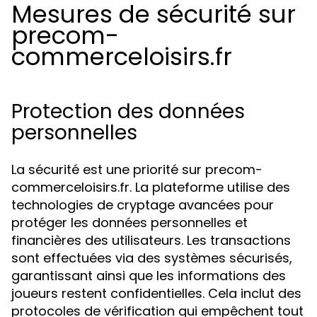
Mesures de sécurité sur
precom-
commerceloisirs.fr
Protection des données
personnelles
La sécurité est une priorité sur precom-
commerceloisirs.fr. La plateforme utilise des
technologies de cryptage avancées pour
protéger les données personnelles et
financières des utilisateurs. Les transactions
sont effectuées via des systèmes sécurisés,
garantissant ainsi que les informations des
joueurs restent confidentielles. Cela inclut des
protocoles de vérification qui empêchent tout