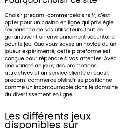
Pourquoi choisir ce site
Choisir precom-commerceloisirs.fr, c'est
opter pour un casino en ligne qui privilégie
l'expérience de ses utilisateurs tout en
garantissant un environnement sécuritaire
pour le jeu. Que vous soyez un novice ou un
joueur expérimenté, cette plateforme est
conçue pour répondre à vos attentes. Avec
une variété de jeux, des promotions
attractives et un service clientèle réactif,
precom-commerceloisirs.fr se positionne
comme un incontournable dans le domaine
du divertissement en ligne.
Les différents jeux
disponibles sur