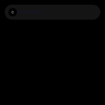
Clickstogold
C