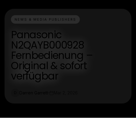
NEWS & MEDIA PUBLISHERS
Panasonic
N2QAYB000928
Fernbedienung –
Original & sofort
verfügbar
Darren Garrett
Mar 2, 2026
D