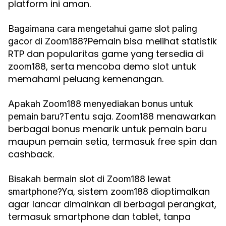
platform ini aman.
Bagaimana cara mengetahui game slot paling
Pemain bisa melihat statistik
gacor di Zoom188?
RTP dan popularitas game yang tersedia di
, serta mencoba demo slot untuk
zoom188
memahami peluang kemenangan.
Apakah Zoom188 menyediakan bonus untuk
Tentu saja.
menawarkan
pemain baru?
Zoom188
berbagai bonus menarik untuk pemain baru
maupun pemain setia, termasuk free spin dan
cashback.
Bisakah bermain slot di Zoom188 lewat
Ya, sistem
dioptimalkan
smartphone?
zoom188
agar lancar dimainkan di berbagai perangkat,
termasuk smartphone dan tablet, tanpa