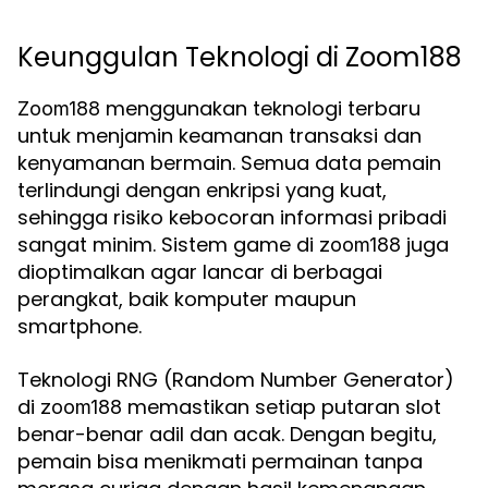
Keunggulan Teknologi di Zoom188
menggunakan teknologi terbaru
Zoom188
untuk menjamin keamanan transaksi dan
kenyamanan bermain. Semua data pemain
terlindungi dengan enkripsi yang kuat,
sehingga risiko kebocoran informasi pribadi
sangat minim. Sistem game di
juga
zoom188
dioptimalkan agar lancar di berbagai
perangkat, baik komputer maupun
smartphone.
Teknologi RNG (Random Number Generator)
di
memastikan setiap putaran slot
zoom188
benar-benar adil dan acak. Dengan begitu,
pemain bisa menikmati permainan tanpa