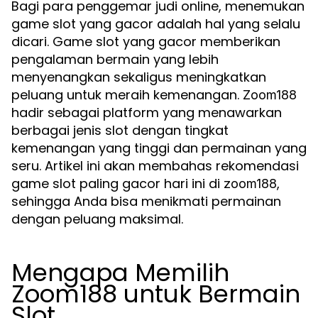
Bagi para penggemar judi online, menemukan
game slot yang gacor adalah hal yang selalu
dicari. Game slot yang gacor memberikan
pengalaman bermain yang lebih
menyenangkan sekaligus meningkatkan
peluang untuk meraih kemenangan.
Zoom188
hadir sebagai platform yang menawarkan
berbagai jenis slot dengan tingkat
kemenangan yang tinggi dan permainan yang
seru. Artikel ini akan membahas rekomendasi
game slot paling gacor hari ini di
,
zoom188
sehingga Anda bisa menikmati permainan
dengan peluang maksimal.
Mengapa Memilih
Zoom188 untuk Bermain
Slot