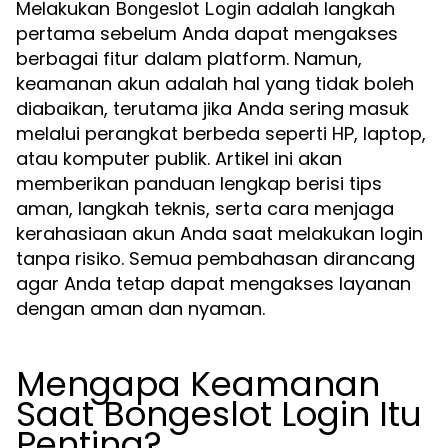
Melakukan
adalah langkah
Bongeslot Login
pertama sebelum Anda dapat mengakses
berbagai fitur dalam platform. Namun,
keamanan akun adalah hal yang tidak boleh
diabaikan, terutama jika Anda sering masuk
melalui perangkat berbeda seperti HP, laptop,
atau komputer publik. Artikel ini akan
memberikan panduan lengkap berisi tips
aman, langkah teknis, serta cara menjaga
kerahasiaan akun Anda saat melakukan login
tanpa risiko. Semua pembahasan dirancang
agar Anda tetap dapat mengakses layanan
dengan aman dan nyaman.
Mengapa Keamanan
Saat Bongeslot Login Itu
Penting?