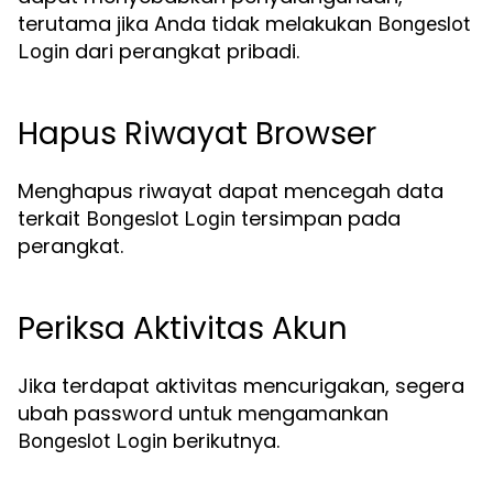
terutama jika Anda tidak melakukan
Bongeslot
dari perangkat pribadi.
Login
Hapus Riwayat Browser
Menghapus riwayat dapat mencegah data
terkait
tersimpan pada
Bongeslot Login
perangkat.
Periksa Aktivitas Akun
Jika terdapat aktivitas mencurigakan, segera
ubah password untuk mengamankan
berikutnya.
Bongeslot Login