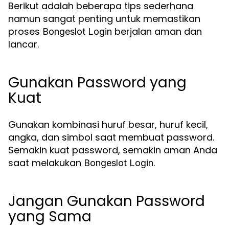
Berikut adalah beberapa tips sederhana
namun sangat penting untuk memastikan
proses
berjalan aman dan
Bongeslot Login
lancar.
Gunakan Password yang
Kuat
Gunakan kombinasi huruf besar, huruf kecil,
angka, dan simbol saat membuat password.
Semakin kuat password, semakin aman Anda
saat melakukan
.
Bongeslot Login
Jangan Gunakan Password
yang Sama