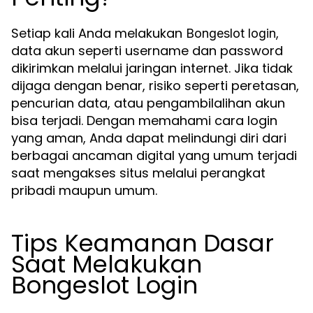
Setiap kali Anda melakukan
,
Bongeslot login
data akun seperti username dan password
dikirimkan melalui jaringan internet. Jika tidak
dijaga dengan benar, risiko seperti peretasan,
pencurian data, atau pengambilalihan akun
bisa terjadi. Dengan memahami cara login
yang aman, Anda dapat melindungi diri dari
berbagai ancaman digital yang umum terjadi
saat mengakses situs melalui perangkat
pribadi maupun umum.
Tips Keamanan Dasar
Saat Melakukan
Bongeslot Login